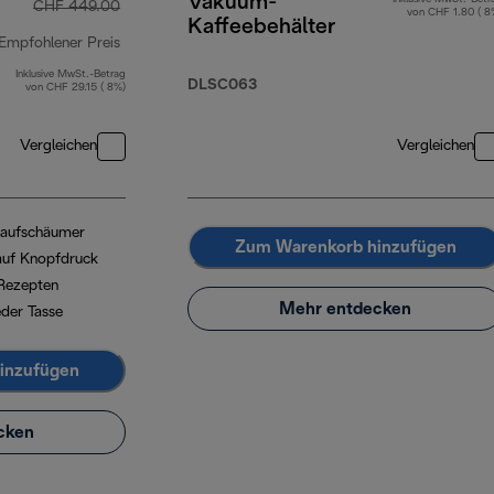
Vakuum-
CHF 449.00
von CHF 1.80 ( 8
Kaffeebehälter
Empfohlener Preis
Inklusive MwSt.-Betrag
Originalpreis CHF 449.00
DLSC063
von CHF 29.15 ( 8%)
Vergleichen
Vergleichen
haufschäumer
Zum Warenkorb hinzufügen
 auf Knopfdruck
Rezepten
Mehr entdecken
eder Tasse
inzufügen
cken