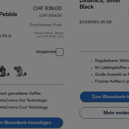
Dinamica, Silver
Black
CHF 639.00
 Pebble
CHF 659.00
ECAM350.35.SB
Empfohlener Preis
Inklusive MwSt.-Betrag
Originalpreis CHF 659.00
.55.G
von CHF 47.88 ( 8%)
Vergleichen
Regulierbarer Milc
Ihr Lieblingskaffee
Große Auswahl an 
Frischer Kaffee in j
risch gemahlener Kaffee
Zum Warenkorb h
atteCrema Hot Technologie
atteCrema Cool Technology
Mehr entde
m Warenkorb hinzufügen