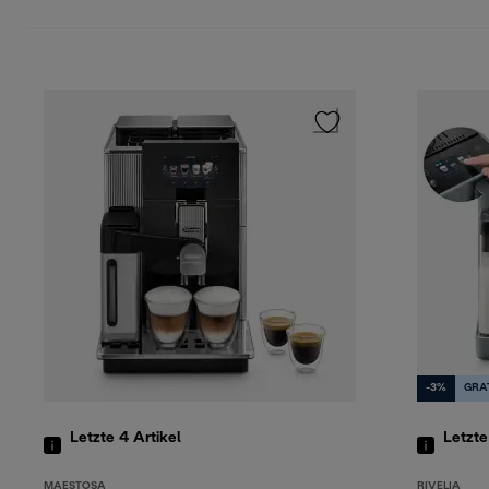
-3%
GRA
Letzte 4
Artikel
Letzte
MAESTOSA
RIVELIA