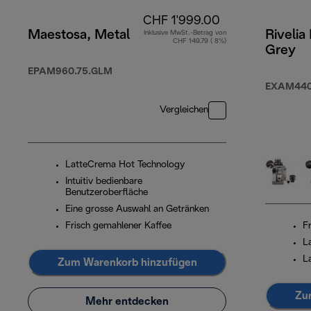
CHF 1'999.00
Maestosa, Metal
Rivelia
Inklusive MwSt.-Betrag von
CHF 149.79 ( 8%)
Grey
EPAM960.75.GLM
EXAM440
Vergleichen
LatteCrema Hot Technology
Intuitiv bedienbare
Benutzeroberfläche
Eine grosse Auswahl an Getränken
Frisch gemahlener Kaffee
F
L
L
Zum Warenkorb hinzufügen
Zu
Mehr entdecken