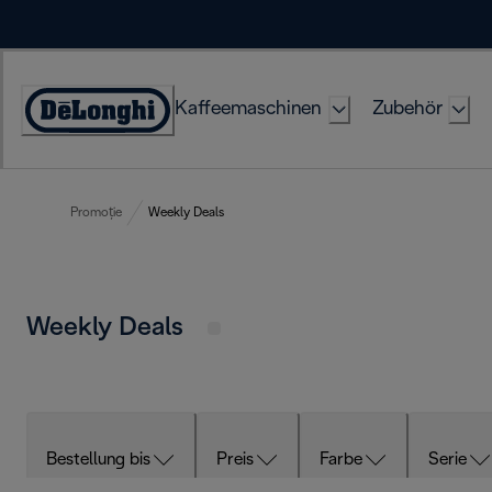
Skip
to
Content
Kaffeemaschinen
Zubehör
Erklärung
zur
Zugänglichkeit
Promoție
Weekly Deals
Weekly Deals
Bestellung bis
Preis
Farbe
Serie