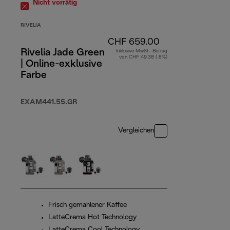
Nicht vorrätig
RIVELIA
CHF 659.00
Rivelia Jade Green
Inklusive MwSt.-Betrag
von CHF 49.38 ( 8%)
| Online-exklusive
Farbe
EXAM441.55.GR
Vergleichen
Frisch gemahlener Kaffee
LatteCrema Hot Technology
LatteCrema Cool Technology