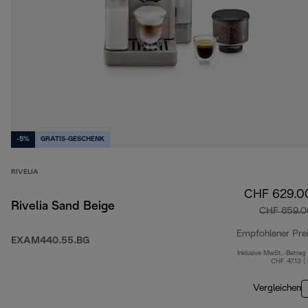
-5%
GRATIS-GESCHENK
RIVELIA
CHF 629.0
Rivelia Sand Beige
CHF 659.0
Empfohlener Pre
EXAM440.55.BG
Inklusive MwSt.-Betrag
CHF 47.13 (
Vergleichen