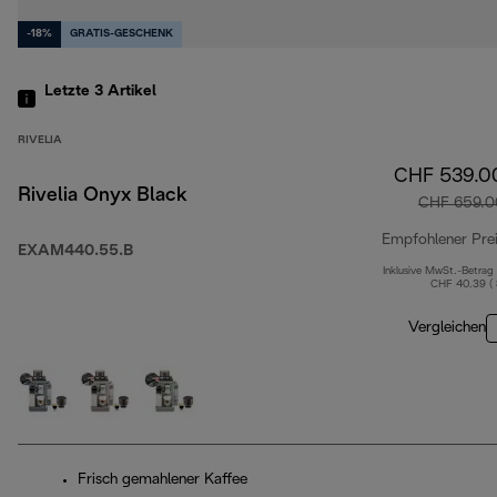
-18%
GRATIS-GESCHENK
Letzte 3
Artikel
RIVELIA
CHF 539.0
Rivelia Onyx Black
CHF 659.0
Empfohlener Pre
EXAM440.55.B
Inklusive MwSt.-Betrag
CHF 40.39 (
Vergleichen
Frisch gemahlener Kaffee