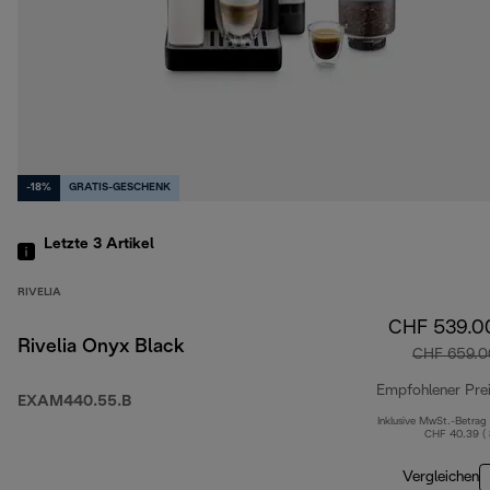
-18%
GRATIS-GESCHENK
Letzte 3
Artikel
RIVELIA
CHF 539.0
Rivelia Onyx Black
CHF 659.0
Empfohlener Pre
EXAM440.55.B
Inklusive MwSt.-Betrag
CHF 40.39 (
Vergleichen