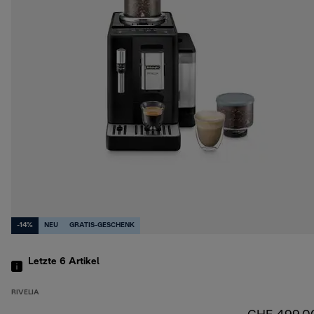
-14%
NEU
GRATIS-GESCHENK
Letzte 6
Artikel
RIVELIA