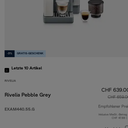
-3%
GRATIS-GESCHENK
Letzte 10
Artikel
RIVELIA
CHF 639.0
Rivelia Pebble Grey
CHF 659.0
Empfohlener Pre
EXAM440.55.G
Inklusive MwSt.-Betrag
CHF 47.88 (