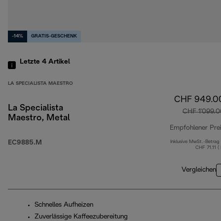
-14%
GRATIS-GESCHENK
Letzte 4
Artikel
LA SPECIALISTA MAESTRO
CHF 949.0
La Specialista
CHF 1'099.0
Maestro, Metal
Empfohlener Pre
EC9885.M
Inklusive MwSt.-Betrag
CHF 71.11 (
Vergleichen
Schnelles Aufheizen
Zuverlässige Kaffeezubereitung