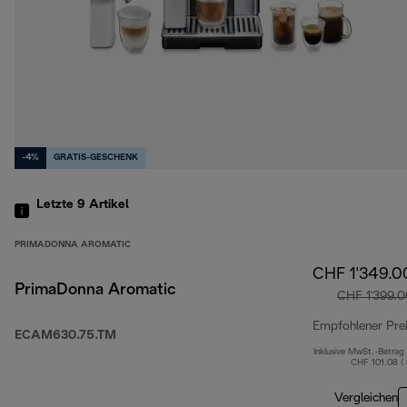
-4%
GRATIS-GESCHENK
Letzte 9
Artikel
PRIMADONNA AROMATIC
CHF 1'349.0
PrimaDonna Aromatic
CHF 1'399.0
Empfohlener Pre
ECAM630.75.TM
Inklusive MwSt.-Betrag
CHF 101.08 (
Vergleichen