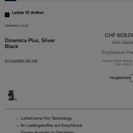
Letzte 10
Artikel
DINAMICA PLUS
CHF 609.0
Dinamica Plus, Silver
CHF 709.0
Black
Empfohlener Pre
ECAM380.85.SB
Inklusive MwSt.-Betrag
CHF 45.63 (
Vergleichen
LatteCrema Hot Technology
Ihr Lieblingskaffee auf Knopfdruck
Grosse Auswahl an Getränken