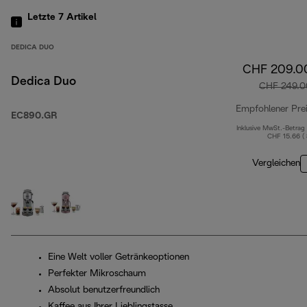
Letzte 7
Artikel
DEDICA DUO
CHF 209.0
Dedica Duo
CHF 249.0
Empfohlener Pre
EC890.GR
Inklusive MwSt.-Betrag
CHF 15.66 (
Vergleichen
Eine Welt voller Getränkeoptionen
Perfekter Mikroschaum
Absolut benutzerfreundlich
Kaffee aus Ihrer Lieblingstasse