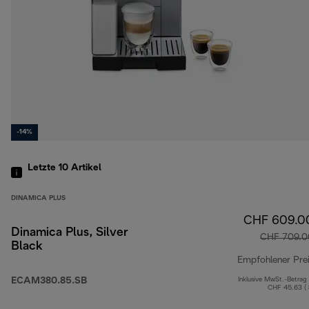
-14%
Letzte 10
Artikel
DINAMICA PLUS
CHF 609.0
Dinamica Plus, Silver
CHF 709.0
Black
Empfohlener Pre
ECAM380.85.SB
Inklusive MwSt.-Betrag
CHF 45.63 (