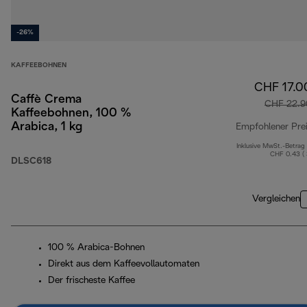
-26%
KAFFEEBOHNEN
CHF 17.0
Caffè Crema
CHF 22.9
Kaffeebohnen, 100 %
Arabica, 1 kg
Empfohlener Pre
Inklusive MwSt.-Betrag
CHF 0.43 (
DLSC618
Vergleichen
100 % Arabica-Bohnen
Direkt aus dem Kaffeevollautomaten
Der frischeste Kaffee