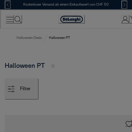
Skip
Kostenloser Versand ab einem Einkaufswert von CHF 50
to
Content
Erklärung
zur
Zugänglichkeit
Halloween Deals
Halloween PT
Halloween PT
Filter