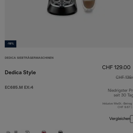
-19%
DEDICA SIEBTRÄGERMASCHINEN
CHF 129.00
Dedica Style
CHF 139
EC685.M EX:4
Niedrigster Pr
seit 30 Ta
Inklusive MwSt.-Betrag
CHF 9.67 (
Vergleichen