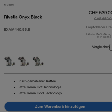
RIVELIA
CHF 539.0
Rivelia Onyx Black
CHF 659.0
Empfohlener Pre
EXAM440.55.B
Inklusive MwSt.-Betrag
CHF 40.39 (
Vergleichen
Frisch gemahlener Kaffee
LatteCrema Hot Technologie
LatteCrema Cool Technology
Zum Warenkorb hinzufügen