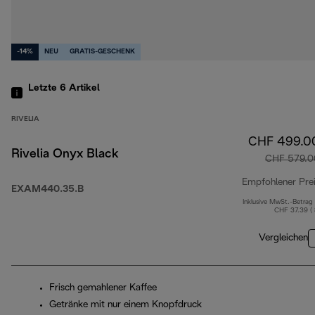
-14%
NEU
GRATIS-GESCHENK
Letzte 6
Artikel
RIVELIA
CHF 499.0
Rivelia Onyx Black
CHF 579.0
Empfohlener Pre
EXAM440.35.B
Inklusive MwSt.-Betrag
CHF 37.39 (
Vergleichen
Frisch gemahlener Kaffee
Getränke mit nur einem Knopfdruck