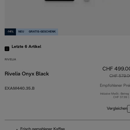
-14%
NEU
GRATIS-GESCHENK
Letzte 6
Artikel
RIVELIA
CHF 499.0
Rivelia Onyx Black
CHF 579.0
Empfohlener Pre
EXAM440.35.B
Inklusive MwSt.-Betrag
CHF 37.39 (
Vergleichen
Frisch gemahlener Kaffee