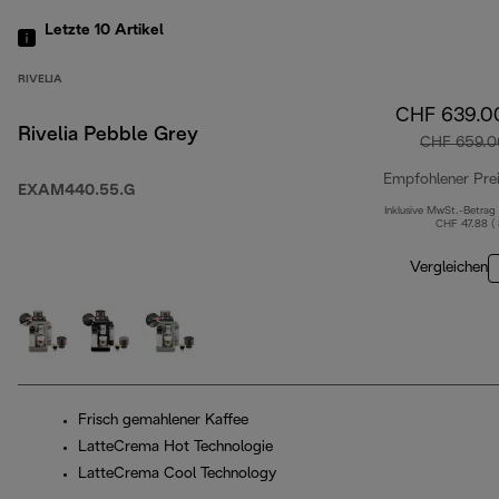
Letzte 10
Artikel
RIVELIA
CHF 639.0
Rivelia Pebble Grey
CHF 659.0
Empfohlener Pre
EXAM440.55.G
Inklusive MwSt.-Betrag
CHF 47.88 (
Vergleichen
Frisch gemahlener Kaffee
LatteCrema Hot Technologie
LatteCrema Cool Technology