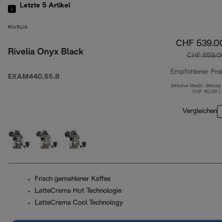
Letzte 5
Artikel
RIVELIA
CHF 539.0
Rivelia Onyx Black
CHF 659.0
Empfohlener Pre
EXAM440.55.B
Inklusive MwSt.-Betrag
CHF 40.39 (
Vergleichen
Frisch gemahlener Kaffee
LatteCrema Hot Technologie
LatteCrema Cool Technology