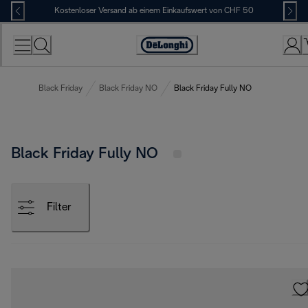
Skip
Kostenloser Versand ab einem Einkaufswert von CHF 50
to
Content
Erklärung
zur
Zugänglichkeit
Black Friday
Black Friday NO
Black Friday Fully NO
Black Friday Fully NO
Filter