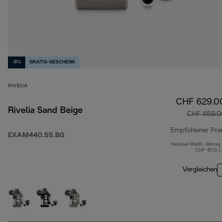
-5%
GRATIS-GESCHENK
RIVELIA
CHF 629.0
Rivelia Sand Beige
CHF 659.0
Empfohlener Pre
EXAM440.55.BG
Inklusive MwSt.-Betrag
CHF 47.13 (
Vergleichen