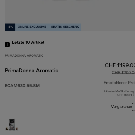
-8%
ONLINE EXCLUSIVE
GRATIS-GESCHENK
Letzte 10
Artikel
PRIMADONNA AROMATIC
CHF 1'199.0
PrimaDonna Aromatic
CHF 1'299.0
Empfohlener Pre
ECAM630.55.SM
Inklusive MwSt.-Betrag
CHF 89.84 (
Vergleichen