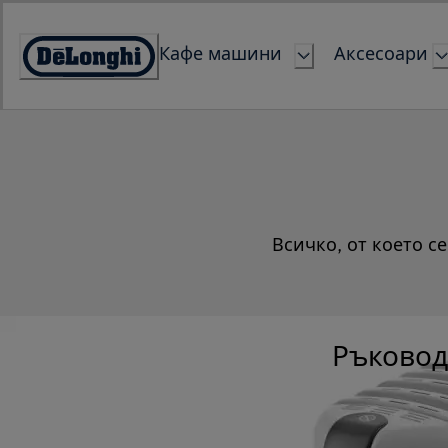
Skip
to
Кафе машини
Аксесоари
Content
Accessibility
Statement
Всичко, от което с
Ръковод