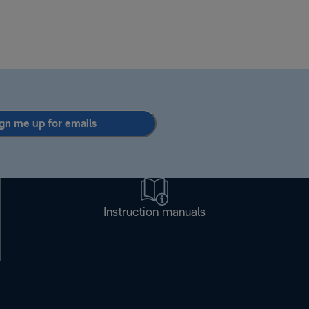
gn me up for emails
Instruction manuals