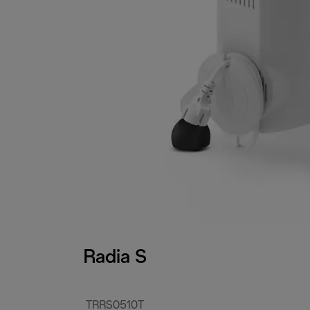
Radia S
TRRS0510T