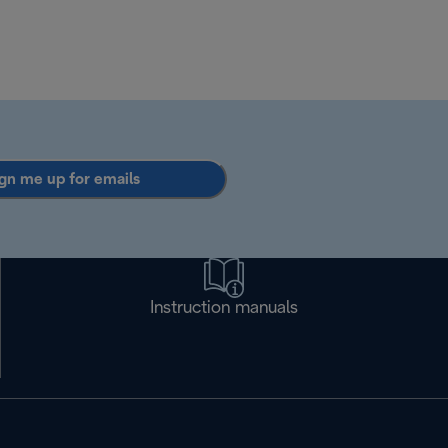
gn me up for emails
Instruction manuals