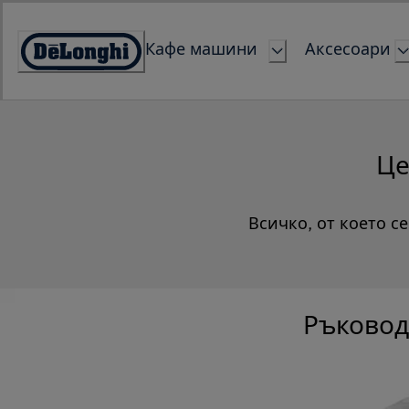
Skip
to
Кафе машини
Аксесоари
Content
Accessibility
Statement
Це
Всичко, от което с
Ръковод