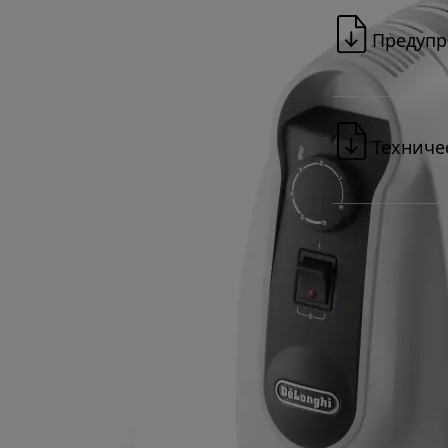
Предупр
Техниче