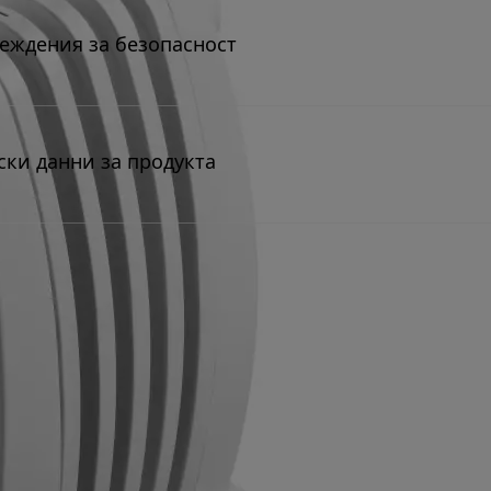
еждения за безопасност
ски данни за продукта