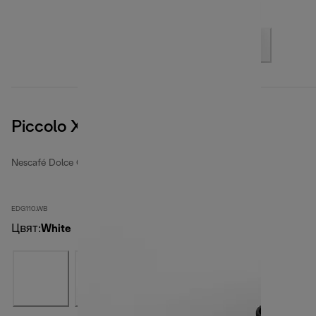
Piccolo XS, White
Nescafé Dolce Gusto coffee machines
EDG110.WB
Цвят
:
White