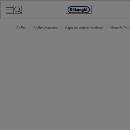
Skip
to
Accessibility
Content
Statement
Coffee
Coffee machines
Capsules coffee machines
Nescafé Dolc