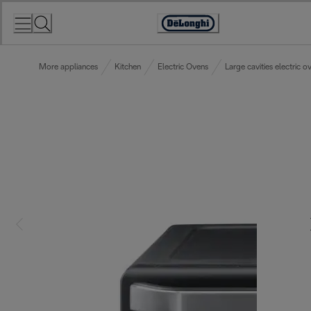
Skip
to
Accessibility
Content
Statement
More appliances
Kitchen
Electric Ovens
Large cavities electric o