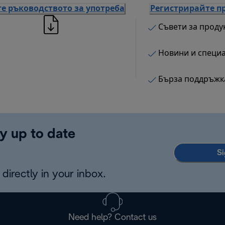
е ръководството за употреба
Регистрирайте п
Съвети за проду
Новини и специ
Бърза поддръжк
y up to date
Si
directly in your inbox.
Need help? Contact us