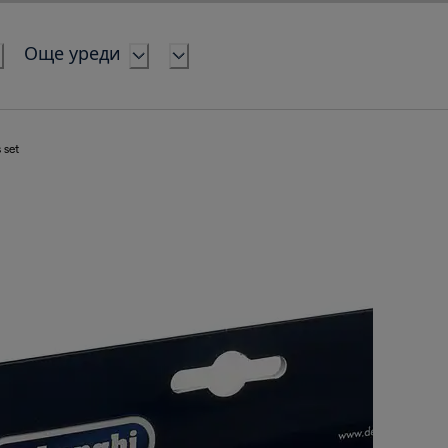
Още уреди
s set