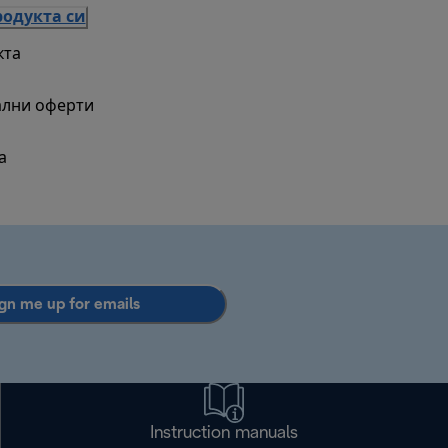
родукта си
кта
ални оферти
а
gn me up for emails
Instruction manuals