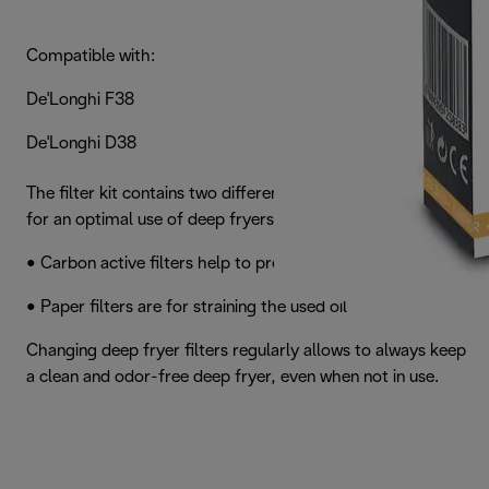
Compatible with:
De'Longhi F38
De'Longhi D38
The filter kit contains two different types of filters, useful
for an optimal use of deep fryers:
• Carbon active filters help to prevent odors
• Paper filters are for straining the used oil
Changing deep fryer filters regularly allows to always keep
a clean and odor-free deep fryer, even when not in use.