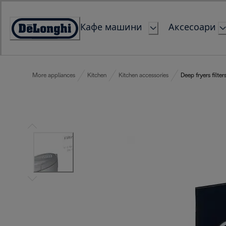
Skip
to
Кафе машини
Аксесоари
Content
Accessibility
Statement
More appliances
Kitchen
Kitchen accessories
Deep fryers filter