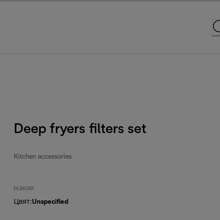
Deep fryers filters set
Kitchen accessories
DLSK001
Цвят
:
Unspecified