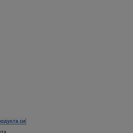
родукта си
кта