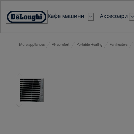
Skip
to
Кафе машини
Аксесоари
Content
Accessibility
Statement
More appliances
Air comfort
Portable Heating
Fan heaters