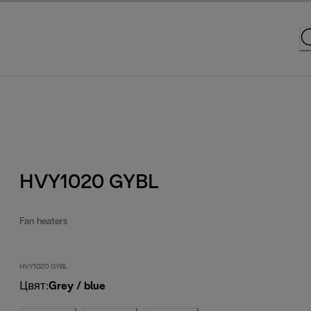
HVY1020 GYBL
Fan heaters
HVY1020 GYBL
Цвят
:
Grey / blue