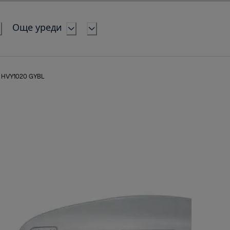
Още уреди
HVY1020 GYBL