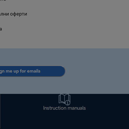
ални оферти
а
gn me up for emails
Instruction manuals