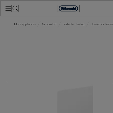
Skip
to
Accessibility
Content
Statement
More appliances
Air comfort
Portable Heating
Convector heater