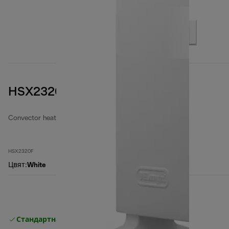
HSX2320F
Convector heaters
HSX2320F
Цвят
:
White
Стандартна безплатна доставка
Доставка