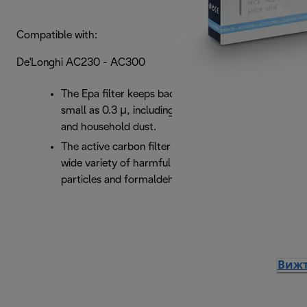
Compatible with:
De'Longhi AC230 - AC300
The Epa filter keeps back micro particles as
small as 0.3 μ, including tobacco, smoke, pollen
and household dust.
The active carbon filter holds back smoke, a
wide variety of harmful gases, odours, fine dust
particles and formaldehyde.
Вижт