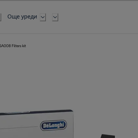
Още уреди
A008 Filters kit