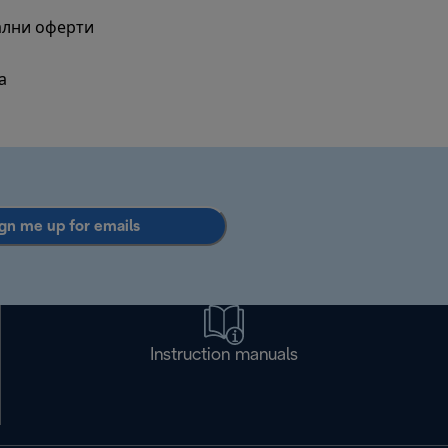
ални оферти
а
gn me up for emails
Instruction manuals