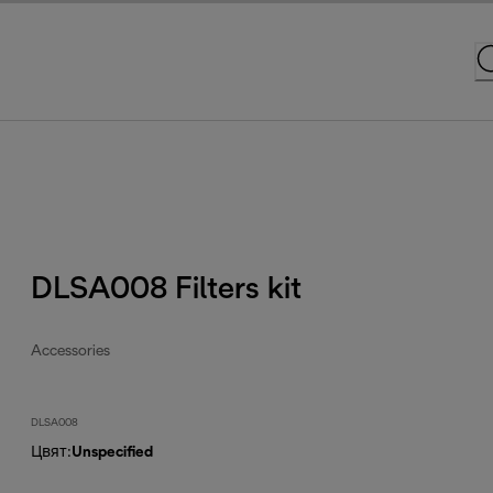
DLSA008 Filters kit
Accessories
DLSA008
Цвят
:
Unspecified