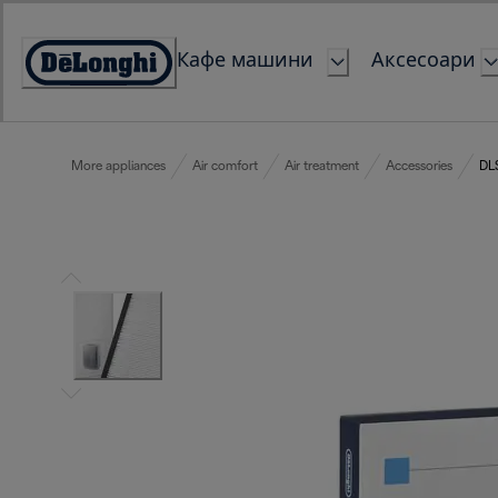
Skip
to
Кафе машини
Аксесоари
Content
Accessibility
Statement
More appliances
Air comfort
Air treatment
Accessories
DLS