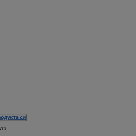
родукта си
кта