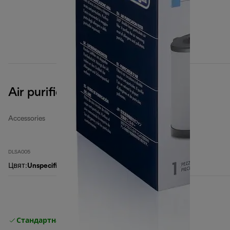
Air purification filter
Accessories
DLSA005
Цвят
:
Unspecified
Стандартна безплатна доставка
Доставка