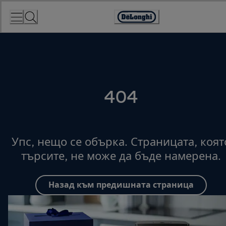
Skip
to
Accessibility
Content
Statement
404
Упс, нещо се обърка. Страницата, коят
търсите, не може да бъде намерена.
Назад към предишната страница