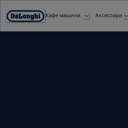
Skip
to
Кафе машини
Аксесоари
Content
Accessibility
Statement