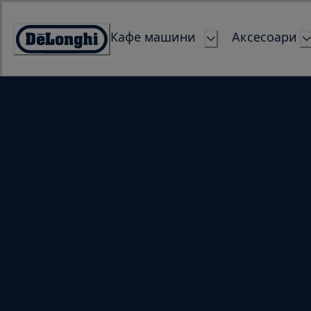
Skip
to
Кафе машини
Аксесоари
Content
Accessibility
Statement