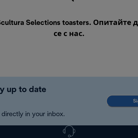
tura Selections toasters. Опитайте
се с нас
.
y up to date
Si
directly in your inbox.