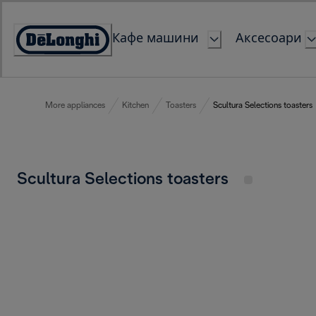
Skip
to
Кафе машини
Аксесоари
Content
Accessibility
Statement
More appliances
Kitchen
Toasters
Scultura Selections toasters
Scultura Selections toasters