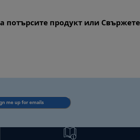
 да потърсите продукт или
Свържете
gn me up for emails