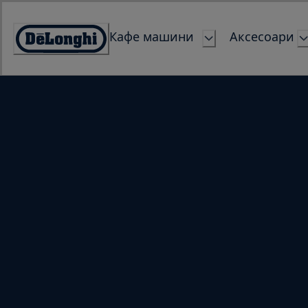
Skip
to
Кафе машини
Аксесоари
Content
Accessibility
Statement