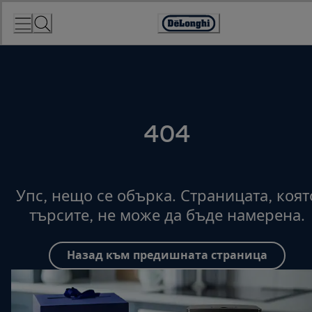
Skip
to
Accessibility
Content
Statement
404
Упс, нещо се обърка. Страницата, коят
търсите, не може да бъде намерена.
Назад към предишната страница