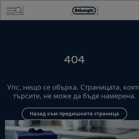
Skip
to
Accessibility
Content
Statement
404
Упс, нещо се обърка. Страницата, коят
търсите, не може да бъде намерена.
Назад към предишната страница