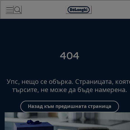
Skip
to
Accessibility
Content
Statement
404
Упс, нещо се обърка. Страницата, коят
търсите, не може да бъде намерена.
Назад към предишната страница