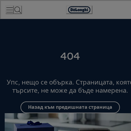
Skip
to
Accessibility
Content
Statement
404
Упс, нещо се обърка. Страницата, коят
търсите, не може да бъде намерена.
Назад към предишната страница