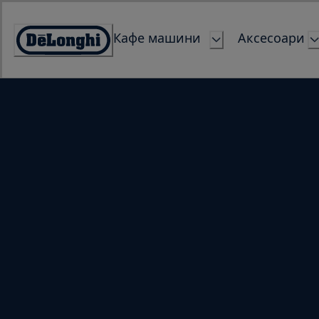
Skip
to
Кафе машини
Аксесоари
Content
Accessibility
Statement