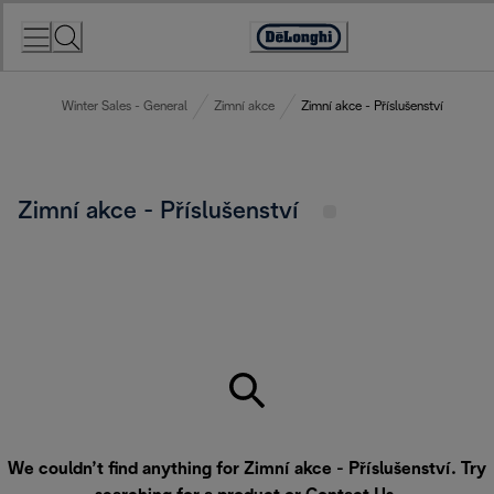
Skip
to
Accessibility
Content
Statement
Winter Sales - General
Zimní akce
Zimní akce - Příslušenství
Zimní akce - Příslušenství
We couldn’t find anything for Zimní akce - Příslušenství. Try