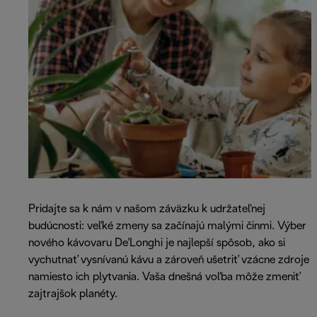
Pridajte sa k nám v našom záväzku k udržateľnej
budúcnosti: veľké zmeny sa začínajú malými činmi. Výber
nového kávovaru De'Longhi je najlepší spôsob, ako si
vychutnať vysnívanú kávu a zároveň ušetriť vzácne zdroje
namiesto ich plytvania. Vaša dnešná voľba môže zmeniť
zajtrajšok planéty.