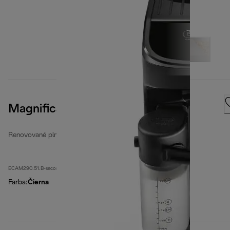
Magnifica Evo
Renovované plne automatické kávovary
ECAM290.51.B-second
Farba
:
Čierna