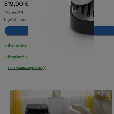
319,90 €
pôvodná cena 499,90 €
499,90 €
(-36 %)
* Vrátane DPH
Najnižšia cena za posledných 30 dní
319,90 €
Upozorni ma
Štandardné bezplatné doručenie
nad 49 €
Bezplatné vrátenie tovaru
Plná záruka výrobcu