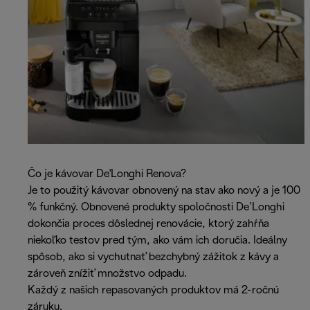
Čo je kávovar De'Longhi Renova?
Je to použitý kávovar obnovený na stav ako nový a je 100
% funkčný. Obnovené produkty spoločnosti De’Longhi
dokončia proces dôslednej renovácie, ktorý zahŕňa
niekoľko testov pred tým, ako vám ich doručia. Ideálny
spôsob, ako si vychutnať bezchybný zážitok z kávy a
zároveň znížiť množstvo odpadu.
Každý z našich repasovaných produktov má 2-ročnú
záruku.