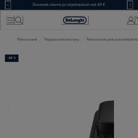
Skip
Doručenie zdarma pri objednávkach nad 49 €
to
Content
Accessibility
Statement
Renovované
Repasované kávovary
Renovované plne automatické k
-36 %