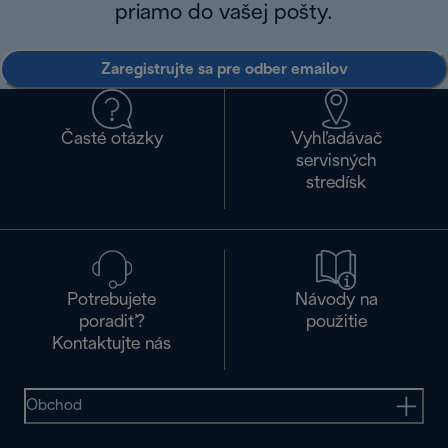
priamo do vašej pošty.
Zaregistrujte sa pre odber emailov
Časté otázky
Vyhľadávač
servisných
stredísk
Potrebujete
Návody na
poradiť?
použitie
Kontaktujte nás
Obchod