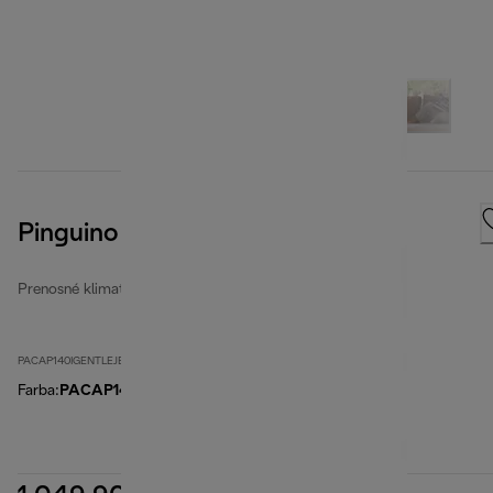
Pinguino GentleJet Inverter
Prenosné klimatizácie
PACAP140IGENTLEJET
Farba
:
PACAP140IGENTLEJET