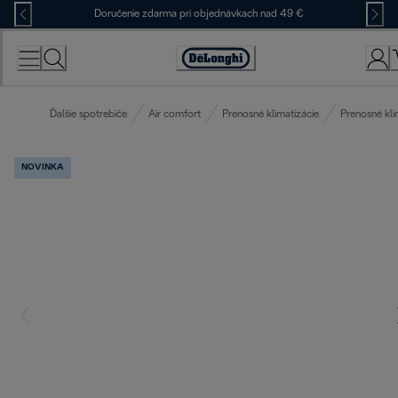
Skip
Doručenie zdarma pri objednávkach nad 49 €
to
Content
Accessibility
Statement
Ďalšie spotrebiče
Air comfort
Prenosné klimatizácie
Prenosné kli
NOVINKA