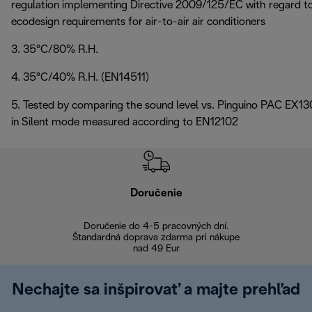
regulation implementing Directive 2009/125/EC with regard t
ecodesign requirements for air-to-air air conditioners
3. 35°C/80% R.H.
4. 35°C/40% R.H. (EN14511)
5. Tested by comparing the sound level vs. Pinguino PAC EX13
in Silent mode measured according to EN12102
Doručenie
Vr
Doručenie do 4-5 pracovných dní.
Bezproblémové
Štandardná doprava zdarma pri nákupe
nad 49 Eur
Nechajte sa inšpirovať a majte prehľad