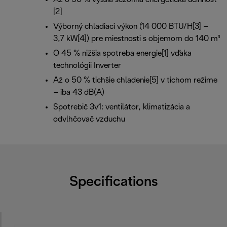
[2]
Výborný chladiaci výkon (14 000 BTU/H[3] –
3,7 kW[4]) pre miestnosti s objemom do 140 m³
O 45 % nižšia spotreba energie[1] vďaka
technológii Inverter
Až o 50 % tichšie chladenie[5] v tichom režime
– iba 43 dB(A)
Spotrebič 3v1: ventilátor, klimatizácia a
odvlhčovač vzduchu
Specifications