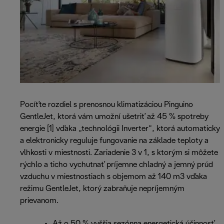
Pocíťte rozdiel s prenosnou klimatizáciou Pinguino
GentleJet, ktorá vám umožní ušetriť až 45 % spotreby
energie [1] vďaka „technológii Inverter“, ktorá automaticky
a elektronicky reguluje fungovanie na základe teploty a
vlhkosti v miestnosti. Zariadenie 3 v 1, s ktorým si môžete
rýchlo a ticho vychutnať príjemne chladný a jemný prúd
vzduchu v miestnostiach s objemom až 140 m3 vďaka
režimu GentleJet, ktorý zabraňuje nepríjemným
prievanom.
Až o 50 % vyššia sezónna energetická účinnosť