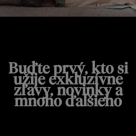
NEWSLETTER DE'LONGHI
Buďte prvý, kto si
užije exkluzívne
zľavy, novinky a
mnoho ďalšieho