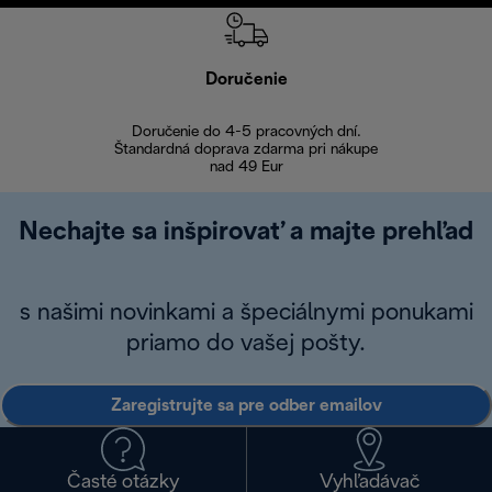
Doručenie
Vr
Doručenie do 4-5 pracovných dní.
Bezproblémové
Štandardná doprava zdarma pri nákupe
nad 49 Eur
Nechajte sa inšpirovať a majte prehľad
s našimi novinkami a špeciálnymi ponukami
priamo do vašej pošty.
Zaregistrujte sa pre odber emailov
Časté otázky
Vyhľadávač