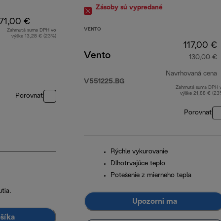
Zásoby sú vypredané
71,00 €
VENTO
Zahrnutá suma DPH vo
výške 13,28 € (23%)
117,00 €
Vento
130,00 €
Navrhovaná cena
V551225.BG
Zahrnutá suma DPH 
p
výške 21,88 € (23
Porovnať
Porovnať
Rýchle vykurovanie
Dlhotrvajúce teplo
Potešenie z mierneho tepla
tia.
Upozorni ma
ošíka