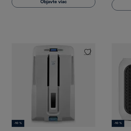
Objavte viac
-10 %
-10 %