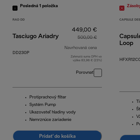
Posledná 1
položka
Zásob
RAD DD
CAPSULE DE
449,00 €
Tasciugo Ariadry
Capsul
500,00 €
Loop
Navrhovaná cena
DD230P
Zahrnutá suma DPH vo
pôvodná cena 500,
HFXR12C
výške 83,96 € (23%)
Porovnať
Protiprachový filter
T
Systém Pump
Š
Ukazovateľ hladiny vody
V
Nemrznúce zariadenie
P
Pridať do košíka