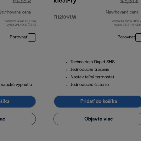
IdealFry
145,00 €
150,00 €
Navrhovaná cena
Navrhovaná cena
FH2101/1.W
Zahrnutá suma DPH vo
Zahrnutá suma DPH 
pôvodná cena 145,00 €
p
výške 24,40 € (23%)
výške 25,24 € (23
Porovnať
Porovnať
Technológia Rapid SHS
Jednoduché trasenie
Nastaviteľný termostat
matické vypnutie
Jednoduché čistenie
ošíka
Pridať do košíka
iac
Objavte viac