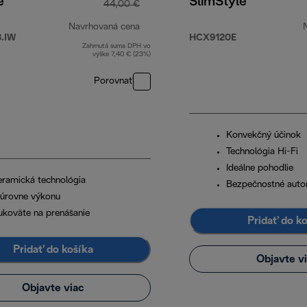
e
SlimStyle
44,00 €
Navrhovaná cena
.IW
HCX9120E
Zahrnutá suma DPH vo
pôvodná cena 44,00 €
výške 7,40 € (23%)
Porovnať
0 €
Konvekčný účinok
Technológia Hi-Fi
Ideálne pohodlie
eramická technológia
Bezpečnostné auto
 úrovne výkonu
ukoväte na prenášanie
Pridať do k
Pridať do košíka
Objavte v
Objavte viac