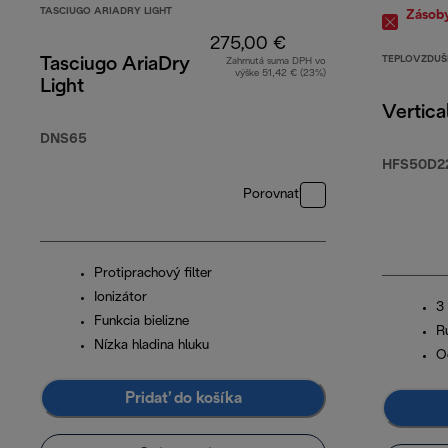
TASCIUGO ARIADRY LIGHT
Zásob
275,00 €
TEPLOVZDUŠ
Tasciugo AriaDry
Zahrnutá suma DPH vo
výške 51,42 € (23%)
Light
Vertica
DNS65
HFS50D2
Porovnať
Protiprachový filter
Ionizátor
3
Funkcia bielizne
R
Nízka hladina hluku
O
Pridať do košíka