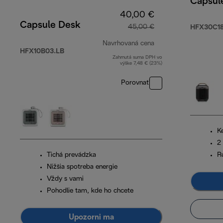
Capsul
40,00 €
Capsule Desk
45,00 €
HFX30C18
Navrhovaná cena
HFX10B03.LB
Zahrnutá suma DPH vo
pôvodná cena 45,0
výške 7,48 € (23%)
Porovnať
K
2
Tichá prevádzka
R
Nižšia spotreba energie
Vždy s vami
Pohodlie tam, kde ho chcete
Upozorni ma