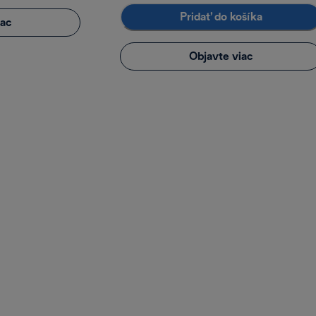
Pridať do košíka
iac
Objavte viac