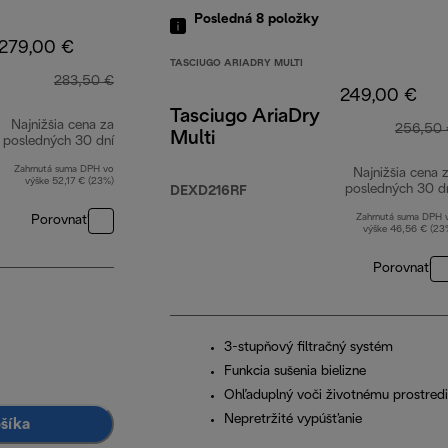
Posledná 8
položky
279,00 €
TASCIUGO ARIADRY MULTI
283,50 €
249,00 €
Tasciugo AriaDry
Najnižšia cena za
256,50
Multi
posledných 30 dní
Zahrnutá suma DPH vo
Najnižšia cena 
výške 52,17 € (23%)
posledných 30 d
DEXD216RF
Zahrnutá suma DPH 
Porovnať
výške 46,56 € (23
Porovnať
3-stupňový filtračný systém
Funkcia sušenia bielizne
Ohľaduplný voči životnému prostred
Nepretržité vypúšťanie
ošíka