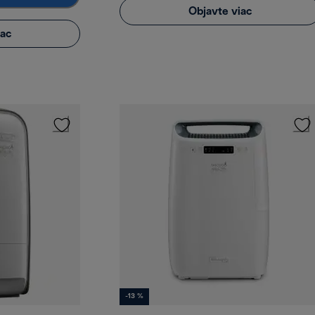
Objavte viac
iac
-13 %