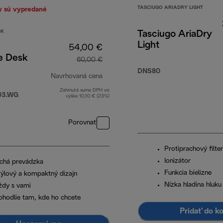
TASCIUGO ARIADRY LIGHT
y sú vypredané
SK
Tasciugo AriaDry
Light
54,00 €
e Desk
60,00 €
DNS80
Navrhovaná cena
Zahrnutá suma DPH vo
00 €
pôvodná cena 60,00 €
03.WG
výške 10,10 € (23%)
Porovnať
Protiprachový filter
Ionizátor
ichá prevádzka
Funkcia bielizne
týlový a kompaktný dizajn
Nízka hladina hluku
ždy s vami
ohodlie tam, kde ho chcete
Pridať do k