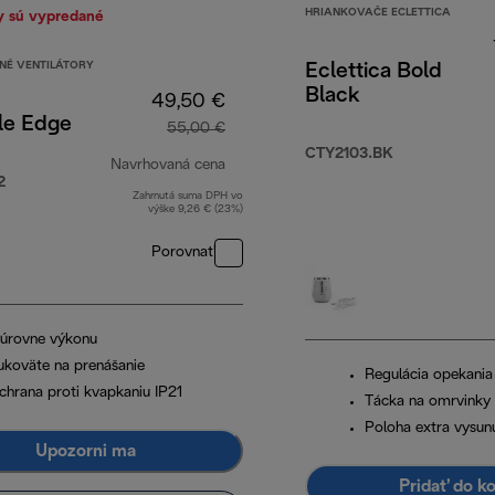
HRIANKOVAČE ECLETTICA
y sú vypredané
NÉ VENTILÁTORY
Eclettica Bold
Black
49,50 €
le Edge
55,00 €
CTY2103.BK
Navrhovaná cena
2
Zahrnutá suma DPH vo
pôvodná cena 55,00 €
výške 9,26 € (23%)
Porovnať
 úrovne výkonu
ukoväte na prenášanie
Regulácia opekania
chrana proti kvapkaniu IP21
Tácka na omrvinky
Poloha extra vysunu
Upozorni ma
Pridať do k