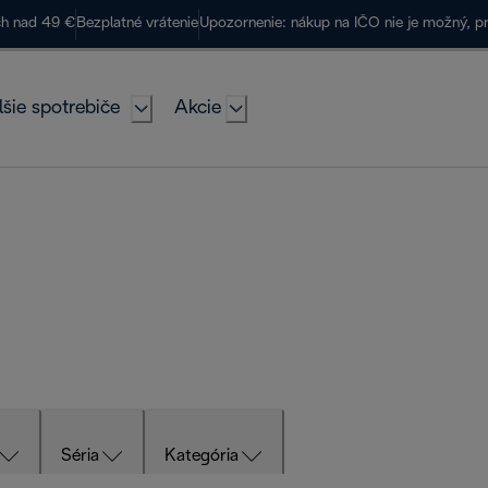
ch nad 49 €
Bezplatné vrátenie
Upozornenie: nákup na IČO nie je možný, p
lšie spotrebiče
Akcie
Séria
Kategória