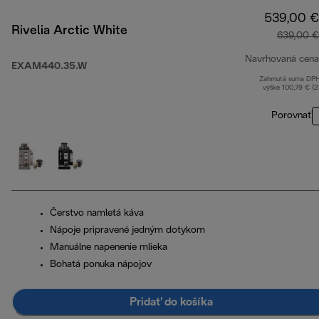
539,00 €
Rivelia Arctic White
639,00 €
Navrhovaná cena
EXAM440.35.W
Zahrnutá suma DP
výške 100,79 € (
Porovnať
Čerstvo namletá káva
Nápoje pripravené jedným dotykom
Manuálne napenenie mlieka
Bohatá ponuka nápojov
Pridať do košíka