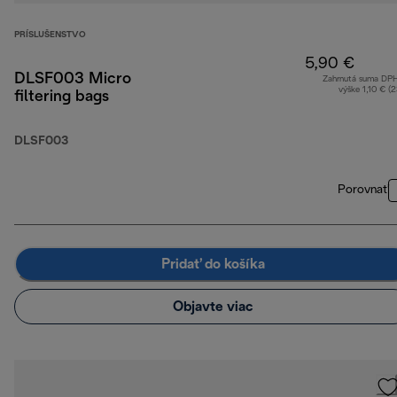
PRÍSLUŠENSTVO
5,90 €
DLSF003 Micro
Zahrnutá suma DP
výške 1,10 € (
filtering bags
DLSF003
Porovnať
Pridať do košíka
Objavte viac