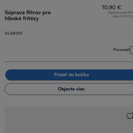
10,90 €
Súprava filtrov pre
Zahrnutá suma DP
výške 2,04 € (
hlboké fritézy
DLSK001
Porovnať
Pridať do košíka
Objavte viac