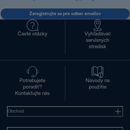
Zaregistrujte sa pre odber emailov
Časté otázky
Vyhľadávač
servisných
stredísk
Potrebujete
Návody na
poradiť?
použitie
Kontaktujte nás
Obchod