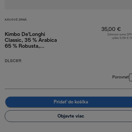
KÁVOVÉ ZRNÁ
35,00 €
Kimbo De'Longhi
Zahrnutá suma DP
výške 5,59 € (
Classic, 35 % Arabica
65 % Robusta,
DLSC611, 1 kg
DLSC611
Porovnať
Pridať do košíka
Objavte viac