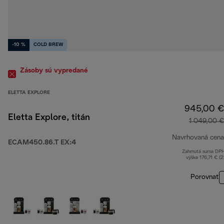
-10 %
COLD BREW
Zásoby sú vypredané
ELETTA EXPLORE
945,00 €
Eletta Explore, titán
1 049,00 €
Navrhovaná cena
ECAM450.86.T EX:4
Zahrnutá suma DP
výške 176,71 € (
Porovnať