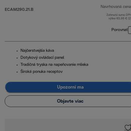
Navrhovaná cena
ECAM290.21.B
Zahrnutá suma DP
výške 63,95 € (
Porovnať
Najčerstvejšia káva
Dotykový ovládací panel
Tradičná tryska na napeňovanie mlieka
Široká ponuka receptov
Upozorni ma
Objavte viac