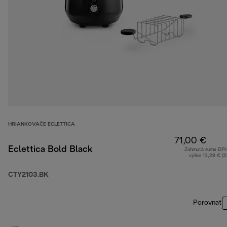
HRIANKOVAČE ECLETTICA
71,00 €
Eclettica Bold Black
Zahrnutá suma DP
výške 13,28 € (
CTY2103.BK
Porovnať