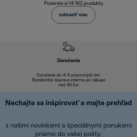
Pozeráte si 14 162 produkty
zobraziť viac
Doručenie
Vr
Doručenie do 4-5 pracovných dní.
Bezproblémové
Štandardná doprava zdarma pri nákupe
nad 49 Eur
Nechajte sa inšpirovať a majte prehľad
s našimi novinkami a špeciálnymi ponukami
priamo do vašej pošty.