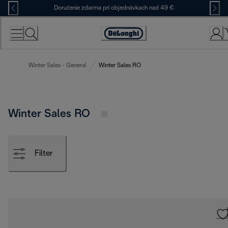
Skip
Doručenie zdarma pri objednávkach nad 49 €
to
Content
Accessibility
Statement
Winter Sales - General
Winter Sales RO
Winter Sales RO
Filter