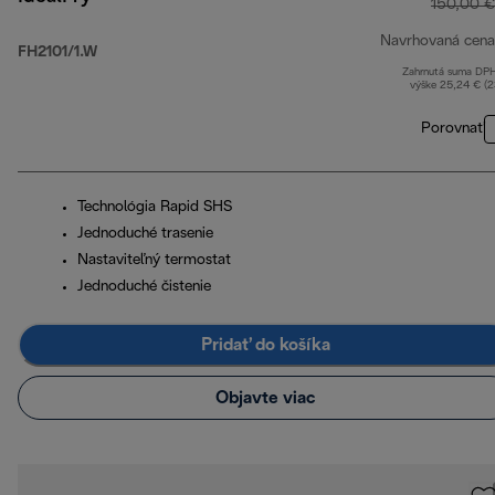
150,00 €
Navrhovaná cena
FH2101/1.W
Zahrnutá suma DP
výške 25,24 € (
Porovnať
Technológia Rapid SHS
Jednoduché trasenie
Nastaviteľný termostat
Jednoduché čistenie
Pridať do košíka
Objavte viac