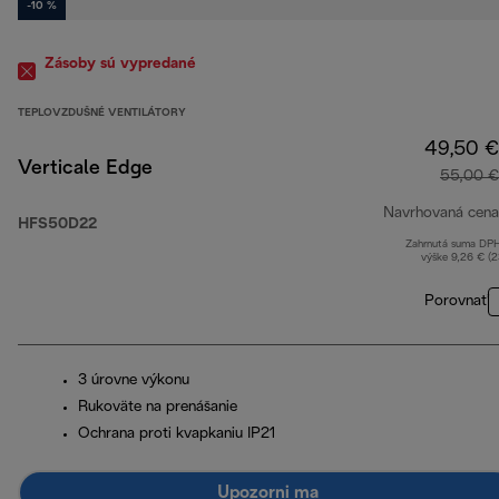
-10 %
Zásoby sú vypredané
TEPLOVZDUŠNÉ VENTILÁTORY
49,50 €
Verticale Edge
55,00 €
Navrhovaná cena
HFS50D22
Zahrnutá suma DP
výške 9,26 € (
Porovnať
3 úrovne výkonu
Rukoväte na prenášanie
Ochrana proti kvapkaniu IP21
Upozorni ma