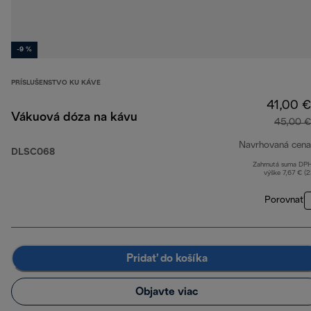
-9 %
PRÍSLUŠENSTVO KU KÁVE
41,00 €
Vákuová dóza na kávu
45,00 €
Navrhovaná cena
DLSC068
Zahrnutá suma DP
výške 7,67 € (
Porovnať
Pridať do košíka
Objavte viac