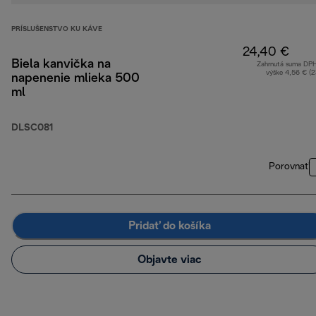
PRÍSLUŠENSTVO KU KÁVE
24,40 €
Biela kanvička na
Zahrnutá suma DP
výške 4,56 € (
napenenie mlieka 500
ml
DLSC081
Porovnať
Pridať do košíka
Objavte viac