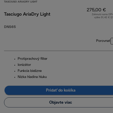
TASCIUGO ARIADRY LIGHT
275,00 €
Tasciugo AriaDry Light
Zahrnutá suma DP
výške 51,42 € (
DNS65
Porovnať
Protiprachový filter
Ionizátor
Funkcia bielizne
Nízka hladina hluku
Pridať do košíka
Objavte viac