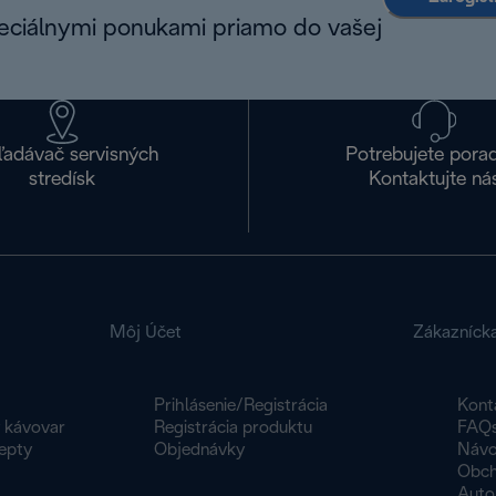
peciálnymi ponukami priamo do vašej
ľadávač servisných
Potrebujete pora
stredísk
Kontaktujte ná
Môj Účet
Zákazníck
Prihlásenie/Registrácia
Kont
y kávovar
Registrácia produktu
FAQ
epty
Objednávky
Návo
Obch
Auto