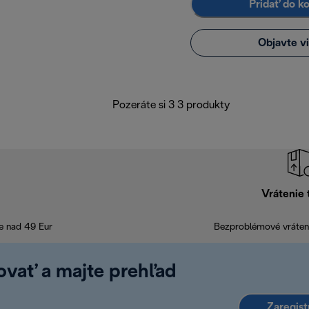
Pridať do k
Objavte v
Pozeráte si 3 3 produkty
Vrátenie 
e nad 49 Eur
Bezproblémové vráteni
rovať a majte prehľad
Zaregist