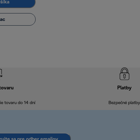
ošíka
iac
tovaru
Platby
e tovaru do 14 dní
Bezpečné platby
rujte sa pre odber emailov