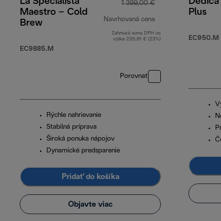
La Specialista
Dedica
1 399,00 €
Maestro – Cold
Plus
Navrhovaná cena
Brew
Zahrnutá suma DPH vo
pôvodná cena 1 39
EC950.M
výške 235,61 € (23%)
EC9885.M
Porovnať
V
Rýchle nahrievanie
N
Stabilná príprava
P
Široká ponuka nápojov
Č
Dynamické predsparenie
Pridať do košíka
Objavte viac