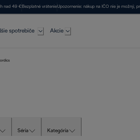
ch nad 49 €
Bezplatné vrátenie
Upozornenie: nákup na IČO nie je možný, p
lšie spotrebiče
Akcie
ordics
Séria
Kategória