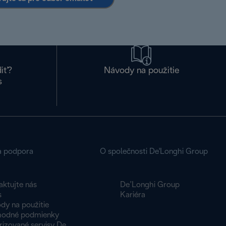
diť?
Návody na použitie
s
a podpora
O společnosti De'Longhi Group
aktujte nás
De’Longhi Group
s
Kariéra
dy na použitie
odné podmienky
rizované servisy De