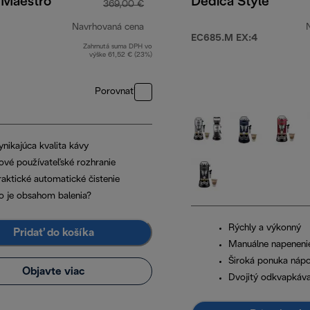
 Maestro
Dedica Style
369,00 €
Navrhovaná cena
EC685.M EX:4
Zahrnutá suma DPH vo
9,00 €
pôvodná cena 369,00 €
výške 61,52 € (23%)
Porovnať
ynikajúca kvalita kávy
ové používateľské rozhranie
raktické automatické čistenie
o je obsahom balenia?
Rýchly a výkonný
Pridať do košíka
Manuálne napeneni
Široká ponuka náp
Objavte viac
Dvojitý odkvapkáv