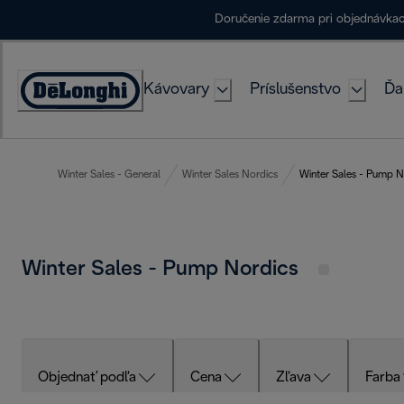
Skip
Doručenie zdarma pri objednávka
to
Content
Kávovary
Príslušenstvo
Ďa
Accessibility
Statement
Winter Sales - General
Winter Sales Nordics
Winter Sales - Pump N
Winter Sales - Pump Nordics
Objednať podľa
Cena
Zľava
Farba