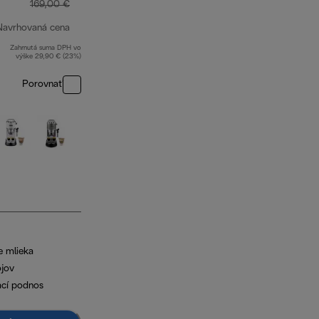
169,00 €
Navrhovaná cena
Zahrnutá suma DPH vo
pôvodná cena 169,00 €
výške 29,90 € (23%)
Porovnať
e mlieka
ojov
ací podnos