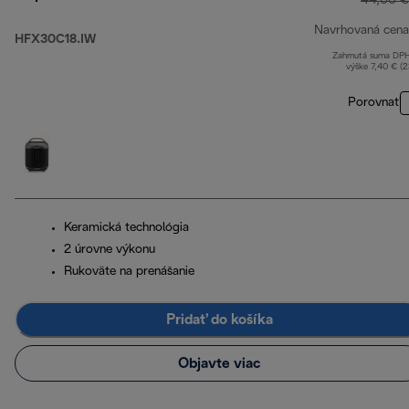
44,00 €
Navrhovaná cena
HFX30C18.IW
Zahrnutá suma DP
výške 7,40 € (
Porovnať
Keramická technológia
2 úrovne výkonu
Rukoväte na prenášanie
Pridať do košíka
Objavte viac