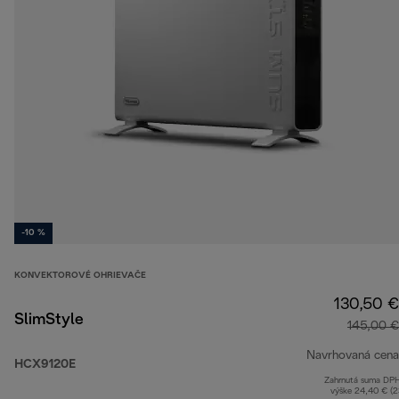
-10 %
KONVEKTOROVÉ OHRIEVAČE
130,50 €
SlimStyle
145,00 €
Navrhovaná cena
HCX9120E
Zahrnutá suma DP
výške 24,40 € (