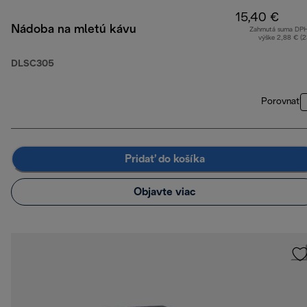
15,40 €
Nádoba na mletú kávu
Zahrnutá suma DP
výške 2,88 € (
DLSC305
Porovnať
Pridať do košíka
Objavte viac