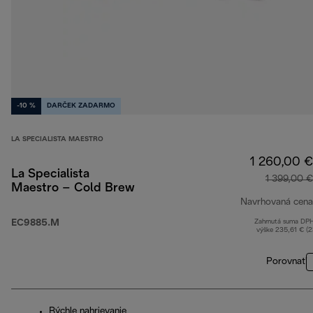
-10 %
DARČEK ZADARMO
LA SPECIALISTA MAESTRO
1 260,00 €
La Specialista
1 399,00 €
Maestro – Cold Brew
Navrhovaná cena
EC9885.M
Zahrnutá suma DP
výške 235,61 € (
Porovnať
Rýchle nahrievanie