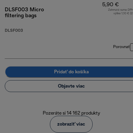
5,90 €
DLSF003 Micro
Zahrnutá suma DP
výške 1,10 € (
filtering bags
DLSF003
Porovnať
Pridať do košíka
Objavte viac
Pozeráte si 14 162 produkty
zobraziť viac