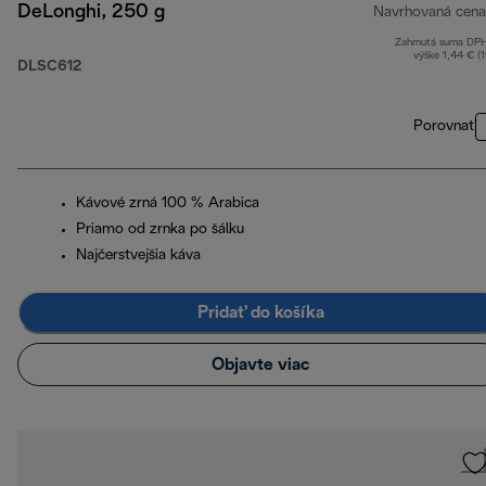
DeLonghi, 250 g
Navrhovaná cena
Zahrnutá suma DP
výške 1,44 € (
DLSC612
Porovnať
Kávové zrná 100 % Arabica
Priamo od zrnka po šálku
Najčerstvejšia káva
Pridať do košíka
Objavte viac