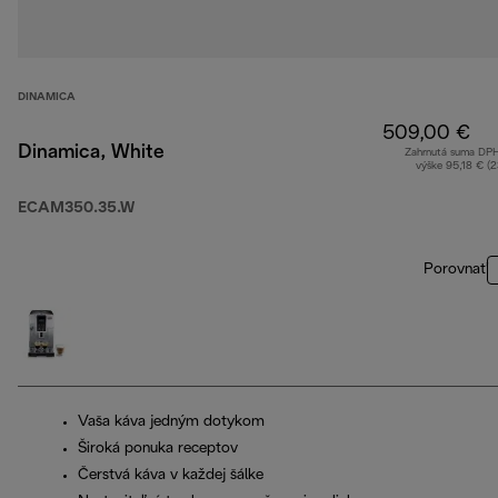
DINAMICA
509,00 €
Dinamica, White
Zahrnutá suma DP
výške 95,18 € (
ECAM350.35.W
Porovnať
Vaša káva jedným dotykom
Široká ponuka receptov
Čerstvá káva v každej šálke