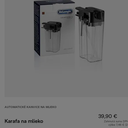
AUTOMATICKÉ KANVICE NA MLIEKO
39,90 €
Karafa na mlieko
Zahrnutá suma DP
výške 7,46 € (