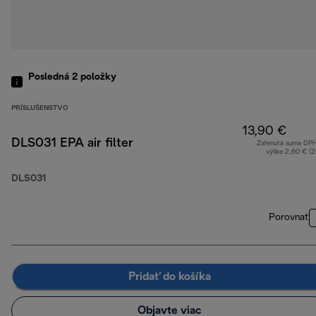
Posledná 2
položky
PRÍSLUŠENSTVO
13,90 €
DLS031 EPA air filter
Zahrnutá suma DP
výške 2,60 € (
DLS031
Porovnať
Pridať do košíka
Objavte viac