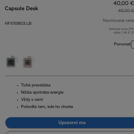
40,00 €
Capsule Desk
45,00 €
Navrhovaná cena
HFX10B03.LB
Zahrnutá suma DP
výške 7,48 € (
Porovnať
Tichá prevádzka
Nižšia spotreba energie
Vždy s vami
Pohodlie tam, kde ho chcete
Upozorni ma