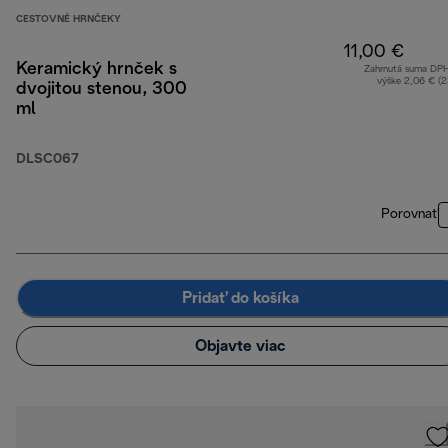
CESTOVNÉ HRNČEKY
11,00 €
Keramický hrnček s
Zahrnutá suma DP
výške 2,06 € (
dvojitou stenou, 300
ml
DLSC067
Porovnať
Pridať do košíka
Objavte viac