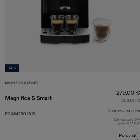
-22 %
MAGNIFICA S SMART
279,00 €
Magnifica S Smart
359,00 €
Navrhovaná cena
ECAM230.13.B
Zahrnutá suma DP
výške 52,17 € (
Porovnať