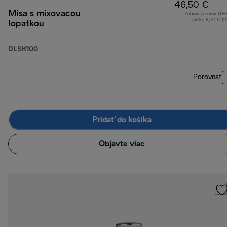
46,50 €
Misa s mixovacou
Zahrnutá suma DP
výške 8,70 € (
lopatkou
DLSK100
Porovnať
Pridať do košíka
Objavte viac