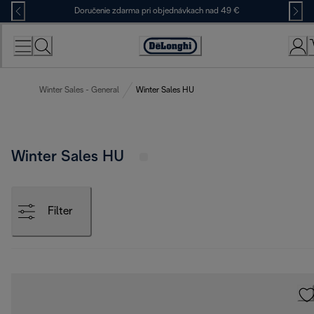
Skip
Doručenie zdarma pri objednávkach nad 49 €
to
Content
Accessibility
Statement
Winter Sales - General
Winter Sales HU
Winter Sales HU
Filter