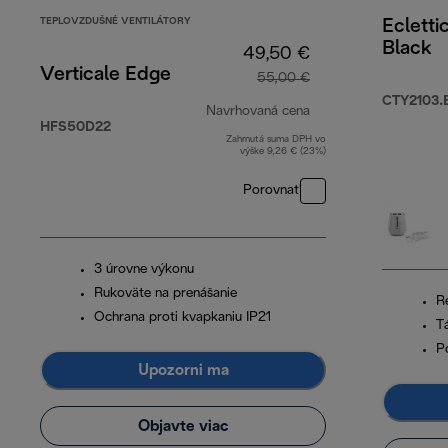
TEPLOVZDUŠNÉ VENTILÁTORY
Ecletti
Black
49,50 €
Verticale Edge
55,00 €
CTY2103.
Navrhovaná cena
HFS50D22
Zahrnutá suma DPH vo
pôvodná cena 55,0
výške 9,26 € (23%)
Porovnať
3 úrovne výkonu
Rukoväte na prenášanie
R
Ochrana proti kvapkaniu IP21
T
P
Upozorni ma
Objavte viac