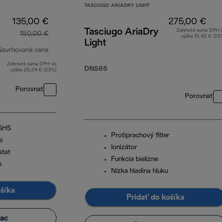
TASCIUGO ARIADRY LIGHT
135,00 €
275,00 €
Tasciugo AriaDry
Zahrnutá suma DPH 
150,00 €
výške 51,42 € (23
Light
Navrhovaná cena
Zahrnutá suma DPH vo
pôvodná cena 150,00 €
DNS65
výške 25,24 € (23%)
Porovnať
Porovnať
 SHS
Protiprachový filter
e
Ionizátor
stat
Funkcia bielizne
e
Nízka hladina hluku
ošíka
Pridať do košíka
iac