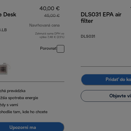
40,00 €
e Desk
DLS031 EPA air
45,00 €
filter
Navrhovaná cena
.LB
Zahrnutá suma DPH vo
pôvodná cena 45,00 €
DLS031
výške 7,48 € (23%)
Porovnať
Pridať do k
ichá prevádzka
Objavte v
ižšia spotreba energie
ždy s vami
ohodlie tam, kde ho chcete
Upozorni ma