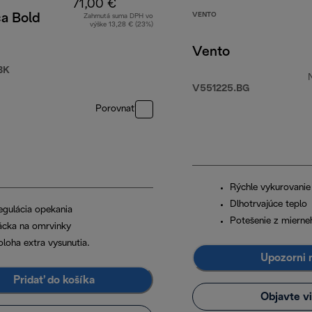
71,00 €
VENTO
ca Bold
Zahrnutá suma DPH vo
výške 13,28 € (23%)
Vento
BK
V551225.BG
0 €
Porovnať
Rýchle vykurovanie
Dlhotrvajúce teplo
egulácia opekania
Potešenie z mierne
ácka na omrvinky
oloha extra vysunutia.
Upozorni 
Pridať do košíka
Objavte v