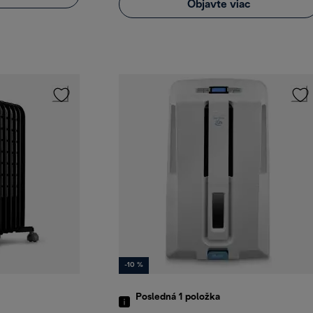
Objavte viac
-10 %
Posledná 1
položka