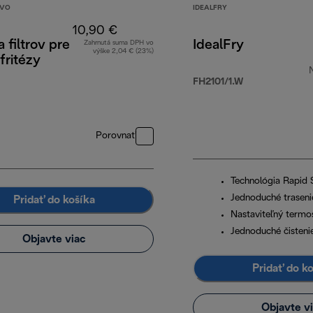
TVO
IDEALFRY
10,90 €
 filtrov pre
IdealFry
Zahrnutá suma DPH vo
výške 2,04 € (23%)
fritézy
FH2101/1.W
00 €
Porovnať
Technológia Rapid
Jednoduché traseni
Pridať do košíka
Nastaviteľný termo
Jednoduché čisteni
Objavte viac
Pridať do k
Objavte v