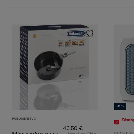
-11 %
PRÍSLUŠENSTVO
Zásob
46,50 €
CAPSULE DE
Zahrnutá suma DPH vo