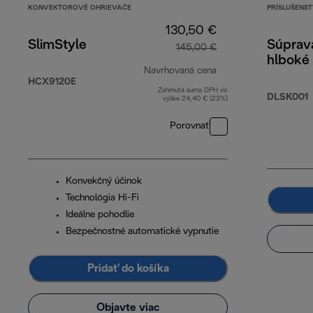
KONVEKTOROVÉ OHRIEVAČE
PRÍSLUŠENS
130,50 €
SlimStyle
Súprava
145,00 €
hlboké 
Navrhovaná cena
HCX9120E
Zahrnutá suma DPH vo
pôvodná cena 145,
DLSK001
výške 24,40 € (23%)
Porovnať
Konvekčný účinok
Technológia Hi-Fi
Ideálne pohodlie
Bezpečnostné automatické vypnutie
Pridať do košíka
Objavte viac