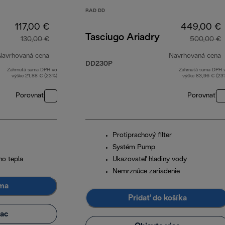
RAD DD
117,00 €
449,00 €
Tasciugo Ariadry
130,00 €
500,00 €
Navrhovaná cena
Navrhovaná cena
DD230P
Zahrnutá suma DPH vo
Zahrnutá suma DPH 
pôvodná cena 130,00 €
p
výške 21,88 € (23%)
výške 83,96 € (23
Porovnať
Porovnať
Protiprachový filter
Systém Pump
ho tepla
Ukazovateľ hladiny vody
Nemrznúce zariadenie
ma
Pridať do košíka
iac