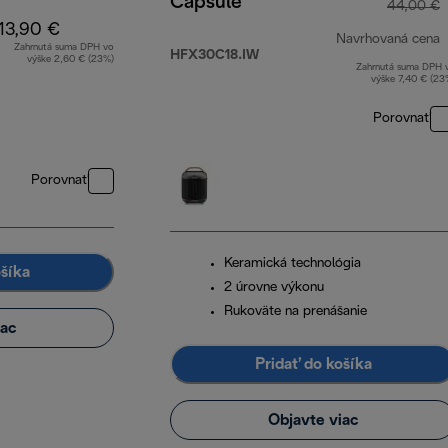
Capsule
44,00 €
13,90 €
Navrhovaná cena
Zahrnutá suma DPH vo
HFX30C18.IW
výške 2,60 € (23%)
Zahrnutá suma DPH 
p
výške 7,40 € (23
Porovnať
Porovnať
Keramická technológia
ošíka
2 úrovne výkonu
Rukoväte na prenášanie
iac
Pridať do košíka
Objavte viac