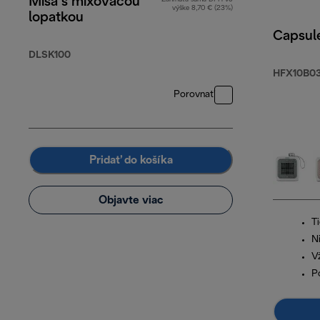
Misa s mixovacou
výške 8,70 € (23%)
lopatkou
Capsul
DLSK100
HFX10B03
Porovnať
Pridať do košíka
Objavte viac
T
N
V
P