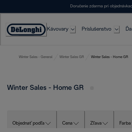
Skip
Doručenie zdarma pri objednávka
to
Content
Kávovary
Príslušenstvo
Ďa
Accessibility
Statement
Winter Sales - General
Winter Sales GR
Winter Sales - Home GR
Winter Sales - Home GR
Objednať podľa
Cena
Zľava
Farba