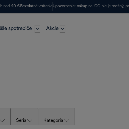
ch nad 49 €
Bezplatné vrátenie
Upozornenie: nákup na IČO nie je možný, p
lšie spotrebiče
Akcie
Séria
Kategória