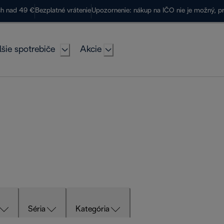
ch nad 49 €
Bezplatné vrátenie
Upozornenie: nákup na IČO nie je možný, p
lšie spotrebiče
Akcie
Séria
Kategória