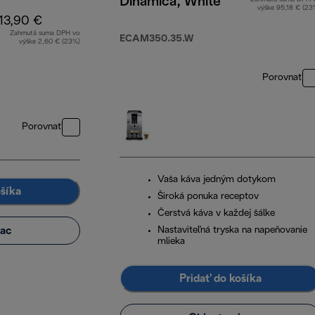
Dinamica, White
výške 95,18 € (23
13,90 €
Zahrnutá suma DPH vo
ECAM350.35.W
výške 2,60 € (23%)
Porovnať
Porovnať
Vaša káva jedným dotykom
ošíka
Široká ponuka receptov
Čerstvá káva v každej šálke
iac
Nastaviteľná tryska na napeňovanie
mlieka
Pridať do košíka