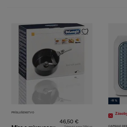
-11 %
PRÍSLUŠENSTVO
Zásob
46,50 €
CAPSULE DE
Zahrnutá suma DPH vo