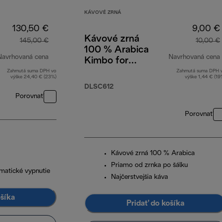
KÁVOVÉ ZRNÁ
130,50 €
9,00 €
Kávové zrná
145,00 €
10,00 €
100 % Arabica
Navrhovaná cena
Navrhovaná cena
Kimbo for
DeLonghi, 250 g
Zahrnutá suma DPH vo
Zahrnutá suma DPH 
pôvodná cena 145,00 €
výške 24,40 € (23%)
výške 1,44 € (19
DLSC612
Porovnať
Porovnať
Kávové zrná 100 % Arabica
Priamo od zrnka po šálku
matické vypnutie
Najčerstvejšia káva
ošíka
Pridať do košíka