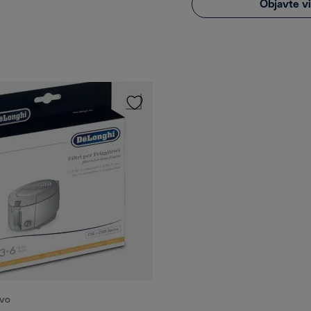
Objavte v
TVO