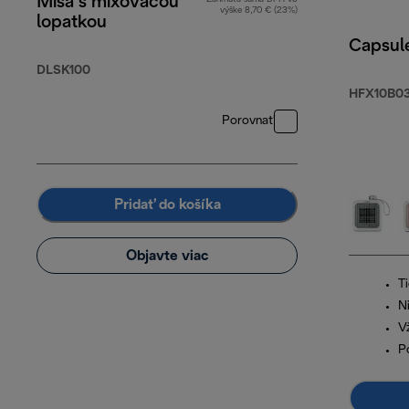
Misa s mixovacou
výške 8,70 € (23%)
lopatkou
Capsul
DLSK100
HFX10B03
Porovnať
Pridať do košíka
Objavte viac
T
N
V
P