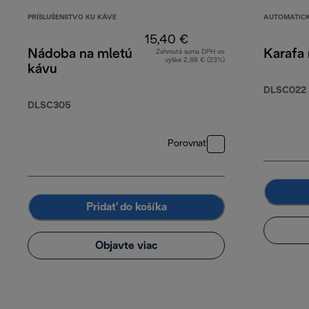
PRÍSLUŠENSTVO KU KÁVE
AUTOMATICK
15,40 €
Nádoba na mletú
Karafa 
Zahrnutá suma DPH vo
výške 2,88 € (23%)
kávu
DLSC022
DLSC305
Porovnať
Pridať do košíka
Objavte viac