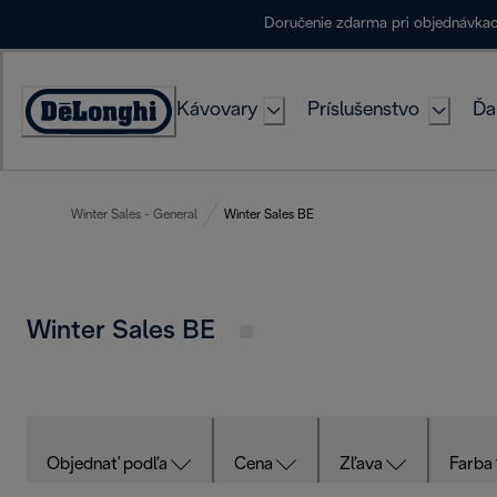
Skip
Doručenie zdarma pri objednávka
to
Content
Kávovary
Príslušenstvo
Ďa
Accessibility
Statement
Winter Sales - General
Winter Sales BE
Winter Sales BE
Objednať podľa
Cena
Zľava
Farba