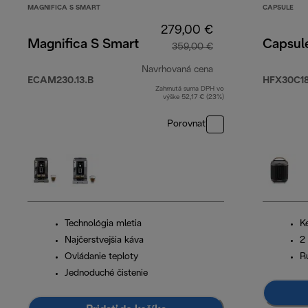
MAGNIFICA S SMART
CAPSULE
279,00 €
Magnifica S Smart
Capsul
359,00 €
Navrhovaná cena
ECAM230.13.B
HFX30C18
Zahrnutá suma DPH vo
pôvodná cena 359,
výške 52,17 € (23%)
Porovnať
Technológia mletia
K
Najčerstvejšia káva
2
Ovládanie teploty
R
Jednoduché čistenie