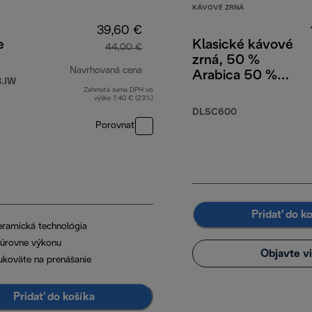
KÁVOVÉ ZRNÁ
39,60 €
e
Klasické kávové
44,00 €
zrná, 50 %
Navrhovaná cena
Arabica 50 %
.IW
Robusta, 250 g
Zahrnutá suma DPH vo
00 €
pôvodná cena 44,00 €
výške 7,40 € (23%)
DLSC600
Porovnať
Pridať do k
eramická technológia
 úrovne výkonu
Objavte v
ukoväte na prenášanie
Pridať do košíka