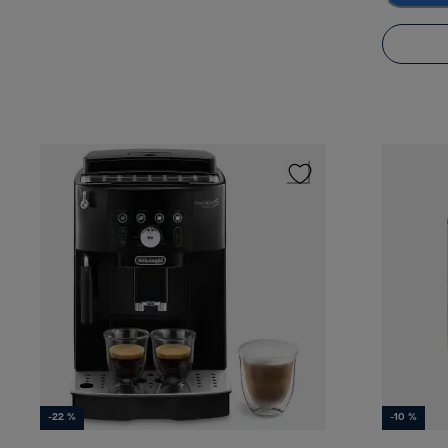
-22 %
-10 %