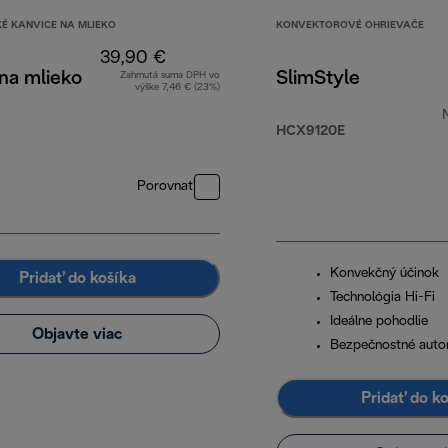
É KANVICE NA MLIEKO
KONVEKTOROVÉ OHRIEVAČE
39,90 €
na mlieko
SlimStyle
Zahrnutá suma DPH vo
výške 7,46 € (23%)
HCX9120E
Porovnať
Konvekčný účinok
Pridať do košíka
Technológia Hi-Fi
Ideálne pohodlie
Objavte viac
Bezpečnostné auto
Pridať do k