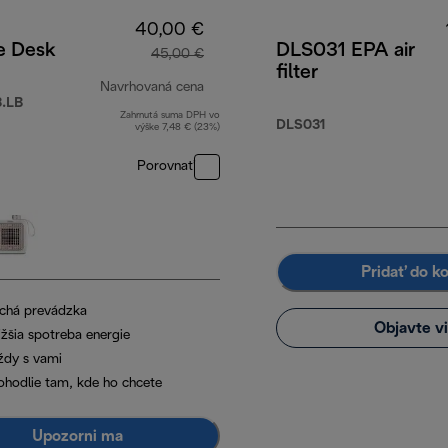
40,00 €
e Desk
DLS031 EPA air
45,00 €
filter
Navrhovaná cena
.LB
Zahrnutá suma DPH vo
pôvodná cena 45,00 €
DLS031
výške 7,48 € (23%)
Porovnať
Pridať do k
ichá prevádzka
Objavte v
ižšia spotreba energie
ždy s vami
ohodlie tam, kde ho chcete
Upozorni ma