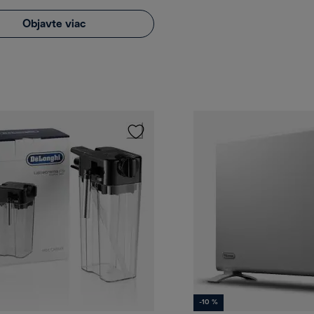
Objavte viac
-10 %