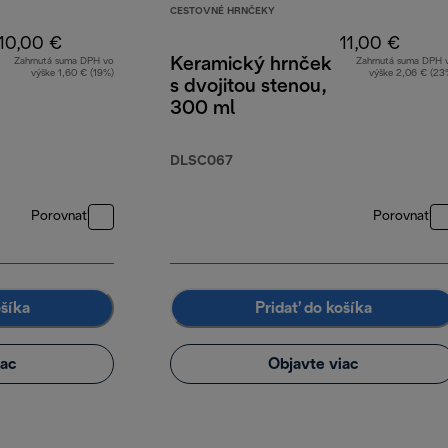
CESTOVNÉ HRNČEKY
10,00 €
11,00 €
Keramický hrnček
Zahrnutá suma DPH vo
Zahrnutá suma DPH 
výške 1,60 € (19%)
výške 2,06 € (23
s dvojitou stenou,
300 ml
DLSC067
Porovnať
Porovnať
ošíka
Pridať do košíka
iac
Objavte viac