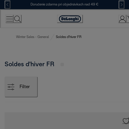
Skip
Doručenie zdarma pri objednávkach nad 49 €
to
Content
Accessibility
Statement
Winter Sales - General
Soldes d'hiver FR
Soldes d'hiver FR
Filter