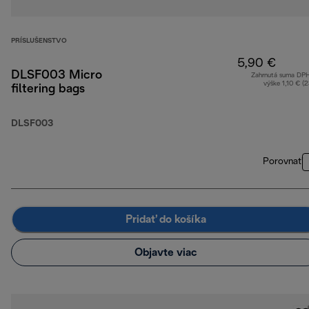
PRÍSLUŠENSTVO
5,90 €
DLSF003 Micro
Zahrnutá suma DP
výške 1,10 € (
filtering bags
DLSF003
Porovnať
Pridať do košíka
Objavte viac