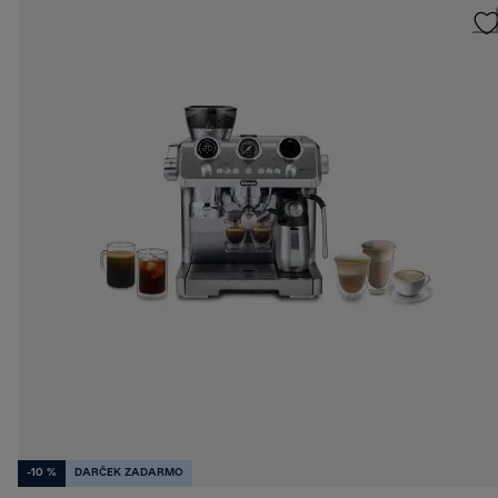
-10 %
DARČEK ZADARMO