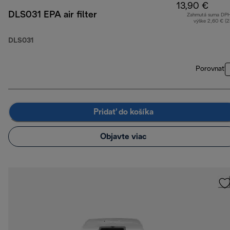
13,90 €
DLS031 EPA air filter
Zahrnutá suma DP
výške 2,60 € (
DLS031
Porovnať
Pridať do košíka
Objavte viac