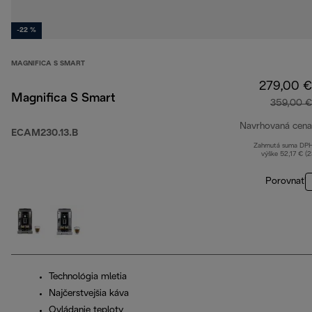
-22 %
MAGNIFICA S SMART
279,00 €
Magnifica S Smart
359,00 €
Navrhovaná cena
ECAM230.13.B
Zahrnutá suma DP
výške 52,17 € (
Porovnať
Technológia mletia
Najčerstvejšia káva
Ovládanie teploty