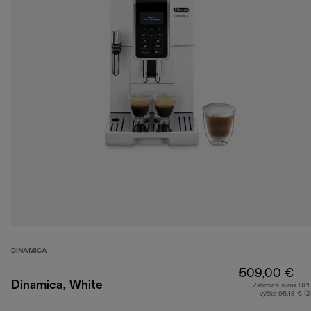
DINAMICA
509,00 €
Dinamica, White
Zahrnutá suma DP
výške 95,18 € (