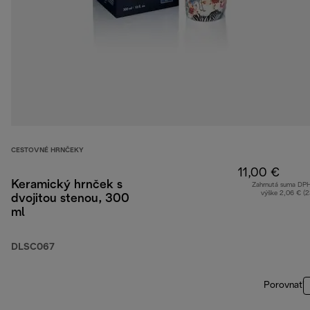
CESTOVNÉ HRNČEKY
11,00 €
Keramický hrnček s
Zahrnutá suma DP
výške 2,06 € (
dvojitou stenou, 300
ml
DLSC067
Porovnať