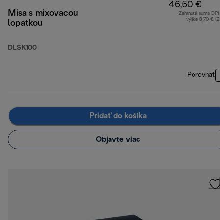
46,50 €
Misa s mixovacou
Zahrnutá suma DP
výške 8,70 € (
lopatkou
DLSK100
Porovnať
Pridať do košíka
Objavte viac