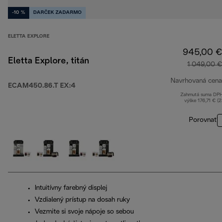
-10 %
DARČEK ZADARMO
ELETTA EXPLORE
945,00 €
Eletta Explore, titán
1 049,00 €
Navrhovaná cena
ECAM450.86.T EX:4
Zahrnutá suma DP
výške 176,71 € (
Porovnať
Intuitívny farebný displej
Vzdialený prístup na dosah ruky
Vezmite si svoje nápoje so sebou