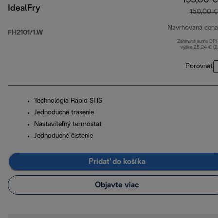
135,00 €
IdealFry
150,00 €
Navrhovaná cena
FH2101/1.W
Zahrnutá suma DP
výške 25,24 € (
Porovnať
Technológia Rapid SHS
Jednoduché trasenie
Nastaviteľný termostat
Jednoduché čistenie
Pridať do košíka
Objavte viac