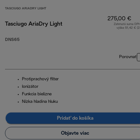
TASCIUGO ARIADRY LIGHT
275,00 €
Tasciugo AriaDry Light
Zahrnutá suma DP
výške 51,42 € (
DNS65
Porovnať
Protiprachový filter
Ionizátor
Funkcia bielizne
Nízka hladina hluku
Pridať do košíka
Objavte viac