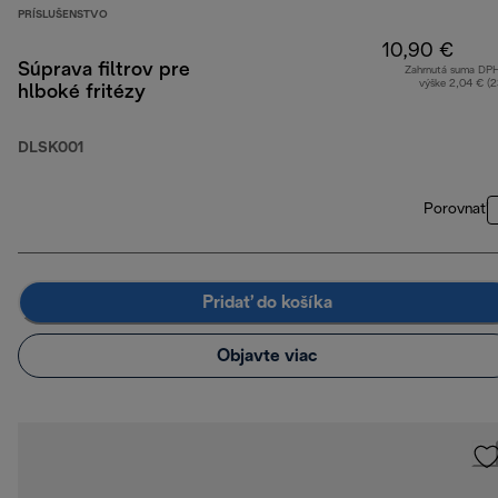
PRÍSLUŠENSTVO
10,90 €
Súprava filtrov pre
Zahrnutá suma DP
výške 2,04 € (
hlboké fritézy
DLSK001
Porovnať
Pridať do košíka
Objavte viac