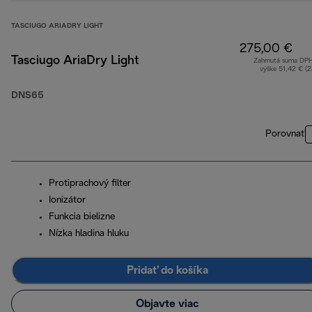
TASCIUGO ARIADRY LIGHT
275,00 €
Tasciugo AriaDry Light
Zahrnutá suma DP
výške 51,42 € (
DNS65
Porovnať
Protiprachový filter
Ionizátor
Funkcia bielizne
Nízka hladina hluku
Pridať do košíka
Objavte viac