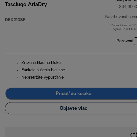
Tasciugo AriaDry
264,90 €
Navrhovaná cena
DEX210SF
Zahrnutá suma DP
výške 35,34 € (
Porovnať
Znížená hladina hluku
Funkcia sušenia bielizne
Nepretržité vypúšťanie
Pridať do košíka
Objavte viac