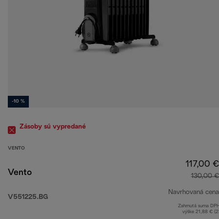
-10 %
Zásoby sú vypredané
VENTO
117,00 €
Vento
130,00 €
Navrhovaná cena
V551225.BG
Zahrnutá suma DP
výške 21,88 € (