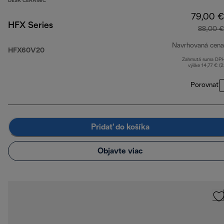
DESK CERAMIC
79,00 €
HFX Series
88,00 €
Navrhovaná cena
HFX60V20
Zahrnutá suma DP
výške 14,77 € (
Porovnať
Pridať do košíka
Objavte viac