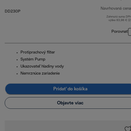
Navrhovaná cena
DD230P
Zahrnutá suma DP
výške 83,96 € (
Porovnať
Protiprachový filter
Systém Pump
Ukazovateľ hladiny vody
Nemrznúce zariadenie
Pridať do košíka
Objavte viac