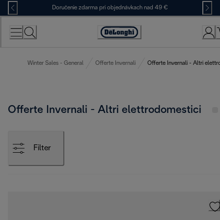
Skip
Doručenie zdarma pri objednávkach nad 49 €
to
Content
Accessibility
Statement
Winter Sales - General
Offerte Invernali
Offerte Invernali - Altri elett
Offerte Invernali - Altri elettrodomestici
Filter