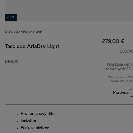
-11 %
TASCIUGO ARIADRY LIGHT
279,00 €
Tasciugo AriaDry Light
283,5
DNS80
Najnižšia cena
posledných 30 
Zahrnutá suma DP
výške 52,17 € (
Porovnať
Protiprachový filter
Ionizátor
Funkcia bielizne