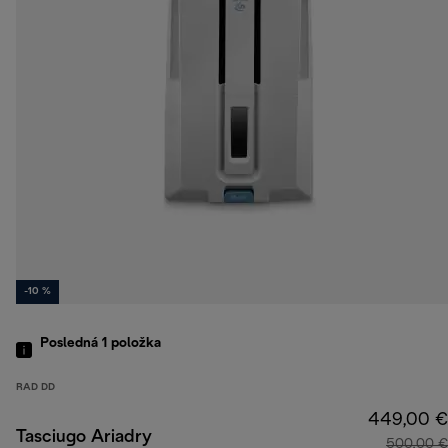
-10 %
Posledná 1
položka
RAD DD
449,00 €
Tasciugo Ariadry
500,00 €