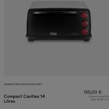
KOMPAKTNÉ ELEKTRICKÉ RÚRY
155,00 €
Compact Cavities 14
Zahrnutá suma DP
výške 28,98 € (
Litres