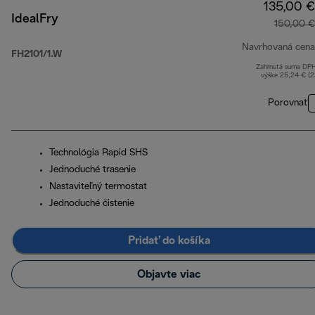
135,00 €
IdealFry
150,00 €
Navrhovaná cena
FH2101/1.W
Zahrnutá suma DP
výške 25,24 € (
Porovnať
Technológia Rapid SHS
Jednoduché trasenie
Nastaviteľný termostat
Jednoduché čistenie
Pridať do košíka
Objavte viac