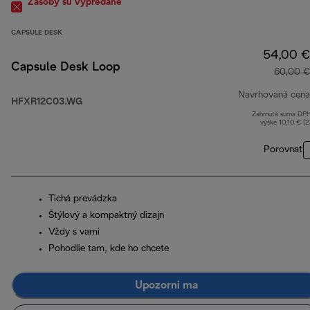
Zásoby sú vypredané
CAPSULE DESK
54,00 €
Capsule Desk Loop
60,00 €
Navrhovaná cena
HFXR12C03.WG
Zahrnutá suma DP
výške 10,10 € (
Porovnať
Tichá prevádzka
Štýlový a kompaktný dizajn
Vždy s vami
Pohodlie tam, kde ho chcete
Upozorni ma