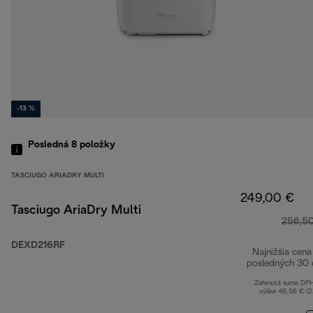
-13 %
Posledná 8
položky
TASCIUGO ARIADRY MULTI
249,00 €
Tasciugo AriaDry Multi
256,5
DEXD216RF
Najnižšia cena
posledných 30 
Zahrnutá suma DP
výške 46,56 € (