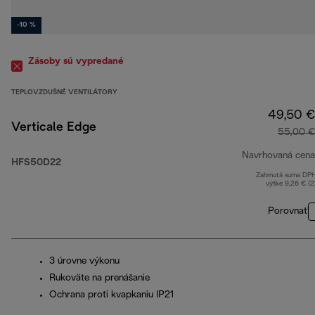
-10 %
Zásoby sú vypredané
TEPLOVZDUŠNÉ VENTILÁTORY
49,50 €
Verticale Edge
55,00 €
Navrhovaná cena
HFS50D22
Zahrnutá suma DP
výške 9,26 € (
Porovnať
3 úrovne výkonu
Rukoväte na prenášanie
Ochrana proti kvapkaniu IP21