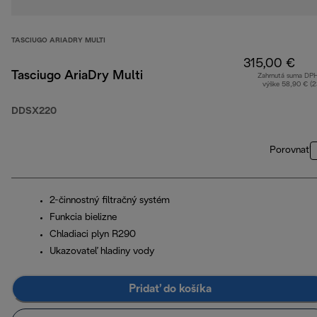
TASCIUGO ARIADRY MULTI
315,00 €
Tasciugo AriaDry Multi
Zahrnutá suma DP
výške 58,90 € (
DDSX220
Porovnať
2-činnostný filtračný systém
Funkcia bielizne
Chladiaci plyn R290
Ukazovateľ hladiny vody
Pridať do košíka