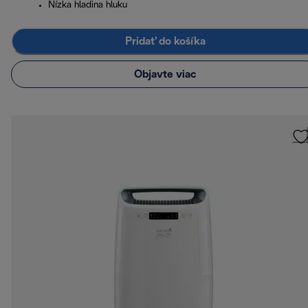
Nízka hladina hluku
Pridať do košíka
Objavte viac