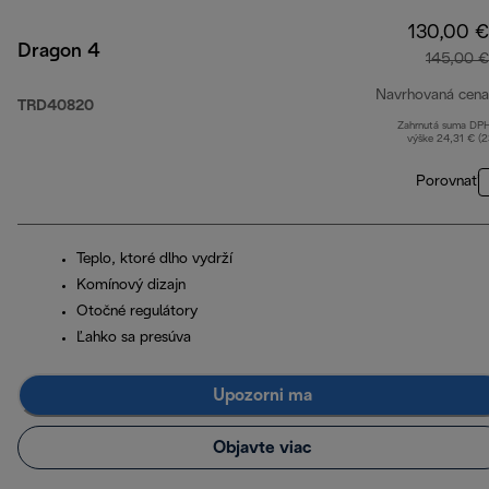
130,00 €
Dragon 4
145,00 €
Navrhovaná cena
TRD40820
Zahrnutá suma DP
výške 24,31 € (
Porovnať
Teplo, ktoré dlho vydrží
Komínový dizajn
Otočné regulátory
Ľahko sa presúva
Upozorni ma
Objavte viac