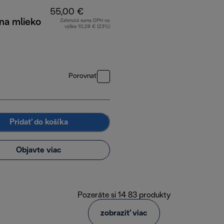
55,00 €
na mlieko
Zahrnutá suma DPH vo
výške 10,28 € (23%)
Porovnať
Pridať do košíka
Objavte viac
Pozeráte si 14 83 produkty
zobraziť viac