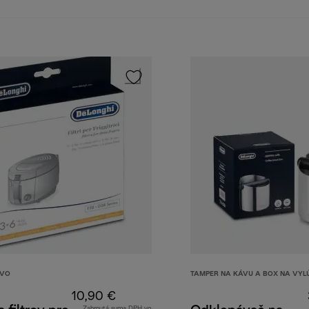
TVO
TAMPER NA KÁVU A BOX NA VY
10,90 €
Zahrnutá suma DPH vo