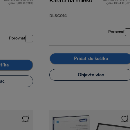
Karafa na mlieko
výške 5,89 € (23%)
výške 10,94 € (23
DLSC014
Porovnať
Porovnať
Pridať do košíka
ošíka
Objavte viac
iac