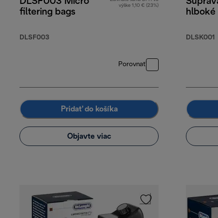
DLSF003 Micro
Súprava
výške 1,10 € (23%)
filtering bags
hlboké 
DLSF003
DLSK001
Porovnať
Pridať do košíka
Objavte viac