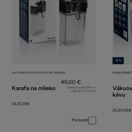
-9 %
AUTOMATICKÉ KANVICE NA MLIEKO
PRÍSLUŠENS
45,00 €
Karafa na mlieko
Vákuov
Zahrnutá suma DPH vo
výške 8,41 € (23%)
kávu
DLSC018
DLSC068
Porovnať