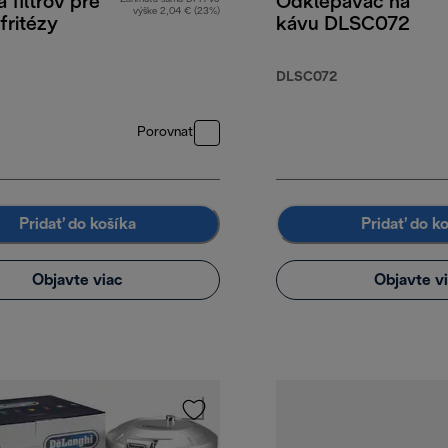
 filtrov pre
Odklepávač na
výške 2,04 € (23%)
fritézy
kávu DLSC072
DLSC072
Porovnať
Pridať do košíka
Pridať do k
Objavte viac
Objavte v