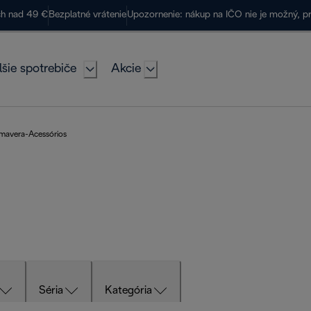
ch nad 49 €
Bezplatné vrátenie
Upozornenie: nákup na IČO nie je možný, p
lšie spotrebiče
Akcie
mavera-Acessórios
Séria
Kategória