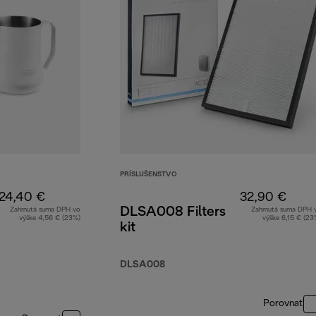
PRÍSLUŠENSTVO
24,40 €
32,90 €
DLSA008 Filters
Zahrnutá suma DPH vo
Zahrnutá suma DPH 
výške 4,56 € (23%)
výške 6,15 € (23
kit
DLSA008
Porovnať