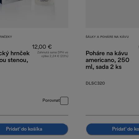
RNČEKY
ŠÁLKY A POHÁRE NA KÁVU
12,00 €
cký hrnček
Poháre na kávu
Zahrnutá suma DPH vo
výške 2,24 € (23%)
tou stenou,
americano, 250
ml, sada 2 ks
DLSC320
Porovnať
Pridať do košíka
Pridať do k