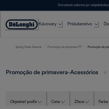
Skip
Doručenie zdarma pri objednávka
to
Content
Kávovary
Príslušenstvo
Ďa
Accessibility
Statement
Spring Deals General
Promoção de primavera PT
Promoção de pri
Promoção de primavera-Acessórios
Objednať podľa
Cena
Zľava
Farba