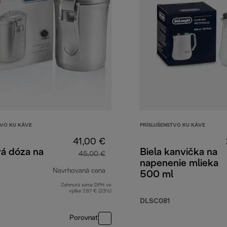
TVO KU KÁVE
PRÍSLUŠENSTVO KU KÁVE
41,00 €
á dóza na
Biela kanvička na
45,00 €
napenenie mlieka
Navrhovaná cena
500 ml
Zahrnutá suma DPH vo
pôvodná cena 45,00 €
výške 7,67 € (23%)
DLSC081
Porovnať