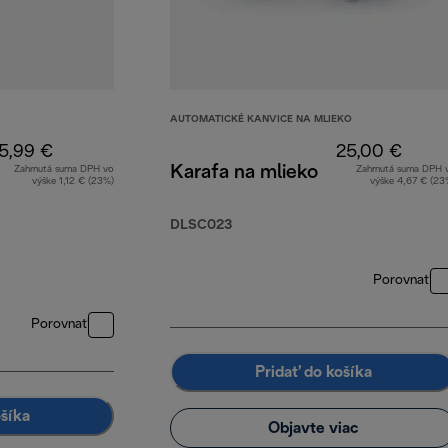
AUTOMATICKÉ KANVICE NA MLIEKO
5,99 €
25,00 €
Karafa na mlieko
Zahrnutá suma DPH vo
Zahrnutá suma DPH 
výške 1,12 € (23%)
výške 4,67 € (23
DLSC023
Porovnať
Porovnať
Pridať do košíka
ošíka
Objavte viac