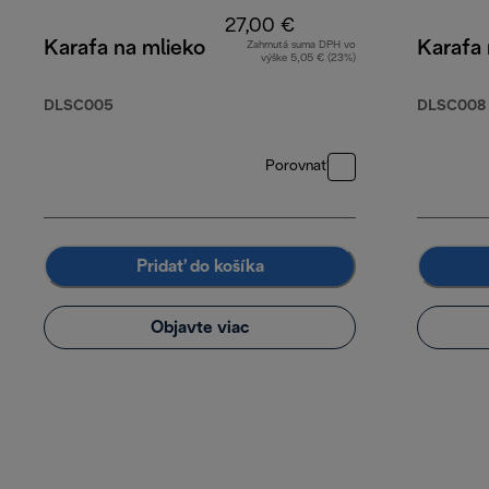
27,00 €
Karafa na mlieko
Karafa 
Zahrnutá suma DPH vo
výške 5,05 € (23%)
DLSC005
DLSC008
Porovnať
Pridať do košíka
Objavte viac