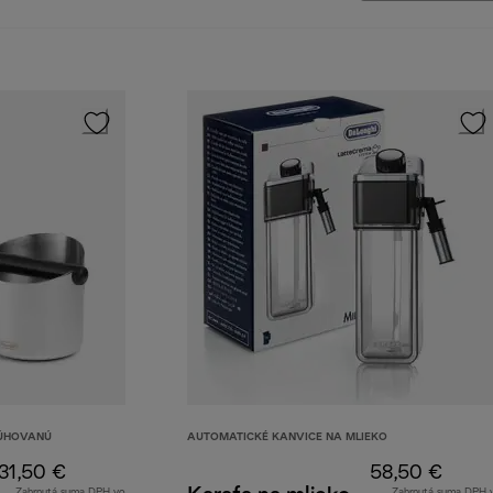
LÚHOVANÚ
AUTOMATICKÉ KANVICE NA MLIEKO
31,50 €
58,50 €
Zahrnutá suma DPH vo
Zahrnutá suma DPH 