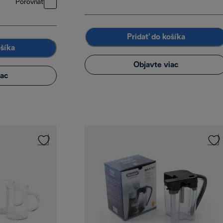
Porovnať
Pridať do košíka
ošíka
Objavte viac
iac