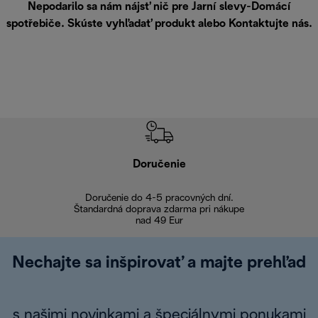
Nepodarilo sa nám nájsť nič pre Jarní slevy-Domácí
spotřebiče. Skúste vyhľadať produkt alebo
Kontaktujte nás
.
Doručenie
Vr
Doručenie do 4-5 pracovných dní.
Bezproblémové
Štandardná doprava zdarma pri nákupe
nad 49 Eur
Nechajte sa inšpirovať a majte prehľad
s našimi novinkami a špeciálnymi ponukami