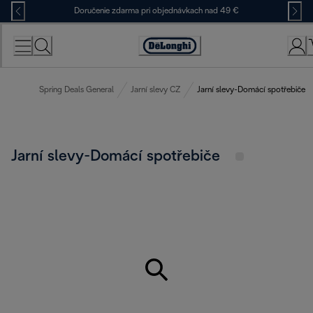
Skip
Doručenie zdarma pri objednávkach nad 49 €
to
Content
Accessibility
Statement
Spring Deals General
Jarní slevy CZ
Jarní slevy-Domácí spotřebiče
Jarní slevy-Domácí spotřebiče