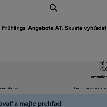
re Frühlings-Angebote AT. Skúste vyhľada
Vrátenie 
e nad 49 Eur
Bezproblémové vráteni
rovať a majte prehľad