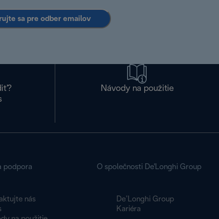
rujte sa pre odber emailov
diť?
Návody na použitie
s
a podpora
O společnosti De'Longhi Group
aktujte nás
De’Longhi Group
s
Kariéra
dy na použitie