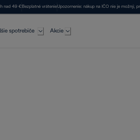
ch nad 49 €
Bezplatné vrátenie
Upozornenie: nákup na IČO nie je možný, p
lšie spotrebiče
Akcie