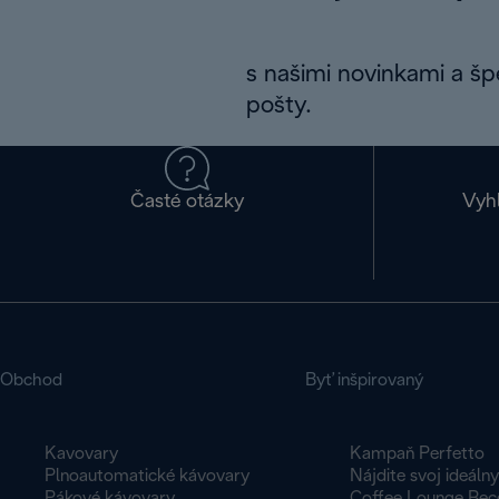
s našimi novinkami a š
pošty.
Časté otázky
Vyh
Obchod
Byť inšpirovaný
Kavovary
Kampaň Perfetto
Plnoautomatické kávovary
Nájdite svoj ideáln
Pákové kávovary
Coffee Lounge Rec