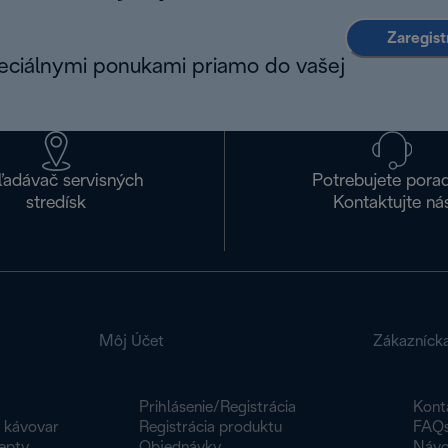
Zaregist
peciálnymi ponukami priamo do vašej
ľadávač servisných
Potrebujete pora
stredísk
Kontaktujte ná
Môj Účet
Zákazníck
Prihlásenie/Registrácia
Kont
y kávovar
Registrácia produktu
FAQ
epty
Objednávky
Návo