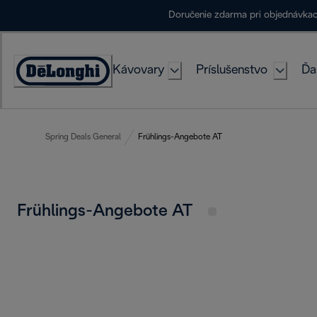
Skip
Doručenie zdarma pri objednávka
to
Content
Kávovary
Príslušenstvo
Ďa
Accessibility
Statement
Spring Deals General
Frühlings-Angebote AT
Frühlings-Angebote AT