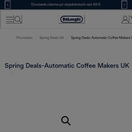
Skip
Doručenie zdarma pri objednávkach nad 49 €
to
Content
Accessibility
Statement
Promotion
Spring Deals UK
Spring Deals-Automatic Coffee Makers
Spring Deals-Automatic Coffee Makers UK