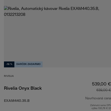
-16 %
DARČEK ZADARMO
RIVELIA
539,00 €
Rivelia Onyx Black
639,00 €
Navrhovaná cena
EXAM440.35.B
Zahrnutá suma DP
výške 100,79 € (