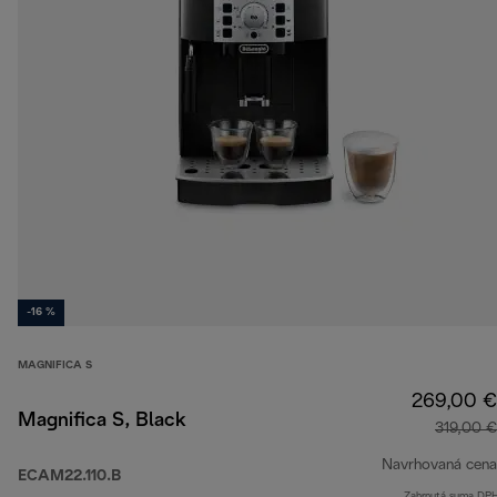
-16 %
MAGNIFICA S
269,00 €
Magnifica S, Black
319,00 €
Navrhovaná cena
ECAM22.110.B
Zahrnutá suma DP