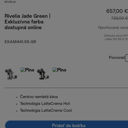
RIVELIA
657,00 €
Rivelia Jade Green |
729,00 €
Exkluzívna farba
dostupná online
Navrhovaná cena
Zahrnutá suma DP
výške 122,85 € (
EXAM441.55.GR
Porovnať
Čerstvo namletá káva
Technológia LatteCrema Hot
Technológia LatteCrema Cool
Pridať do košíka