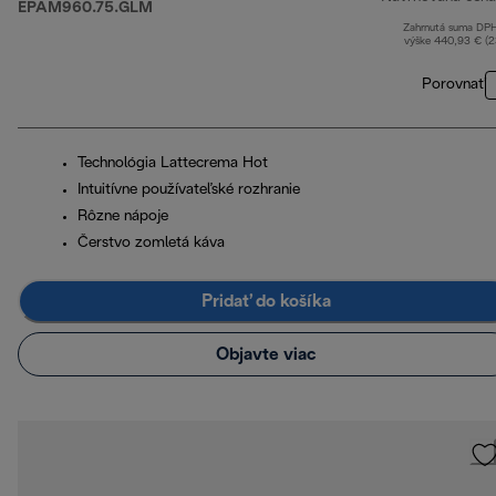
EPAM960.75.GLM
Zahrnutá suma DP
výške 440,93 € (
Porovnať
Technológia Lattecrema Hot
Intuitívne používateľské rozhranie
Rôzne nápoje
Čerstvo zomletá káva
Pridať do košíka
Objavte viac