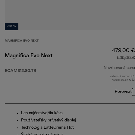
-20 %
MAGNIFICA EVO NEXT
479,00 €
Magnifica Evo Next
599,00 €
Navrhovaná cena
ECAM312.80.TB
Zahrnutá suma DP
výške 89,57 € (
Porovnať
Len najčerstvejšia káva
Používateľsky prívetivý displej
Technológia LatteCrema Hot
Široká ponuka nápojov