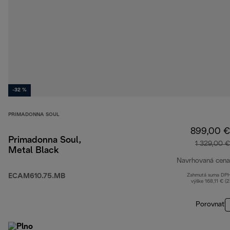
-32 %
PRIMADONNA SOUL
899,00 €
Primadonna Soul,
1 329,00 €
Metal Black
Navrhovaná cena
ECAM610.75.MB
Zahrnutá suma DP
výške 168,11 € (
Porovnať