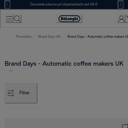
Skip
Doručenie zdarma pri objednávkach nad 49 €
to
Content
Accessibility
Statement
Promotion
Brand Days UK
Brand Days - Automatic coffee makers 
Brand Days - Automatic coffee makers UK
Filter