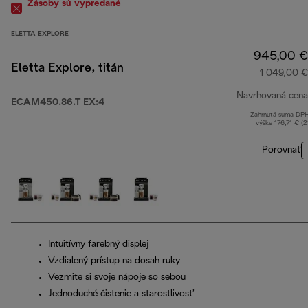
Zásoby sú vypredané
ELETTA EXPLORE
945,00 €
Eletta Explore, titán
1 049,00 €
Navrhovaná cena
ECAM450.86.T EX:4
Zahrnutá suma DP
výške 176,71 € (
Porovnať
Intuitívny farebný displej
Vzdialený prístup na dosah ruky
Vezmite si svoje nápoje so sebou
Jednoduché čistenie a starostlivosť