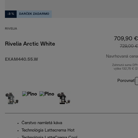
-3 %
DARČEK ZADARMO
RIVELIA
709,90 €
Rivelia Arctic White
729,00 €
Navrhovaná cena
EXAM440.55.W
Zahrnutá suma DP
výške 132,75 € (
Porovnať
Čerstvo namletá káva
Technológia Lattecrema Hot
Technológia LatteCrema Cool