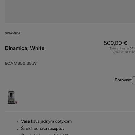
DINAMICA
509,00 €
Dinamica, White
Zahrnutá suma DP
výške 95,18 € (
ECAM350.35.W
Porovnať
Vaša káva jedným dotykom
Široká ponuka receptov