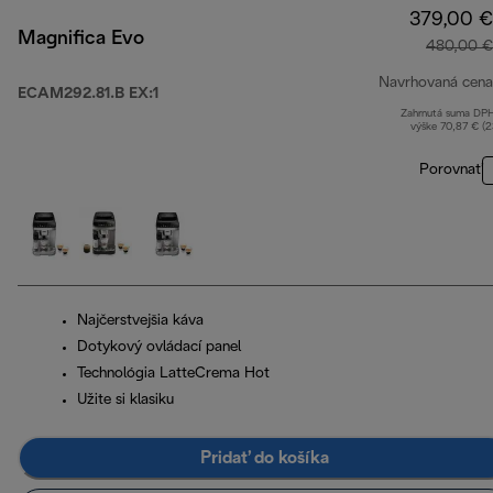
379,00 €
Magnifica Evo
480,00 €
Navrhovaná cena
ECAM292.81.B EX:1
Zahrnutá suma DP
výške 70,87 € (
Porovnať
Najčerstvejšia káva
Dotykový ovládací panel
Technológia LatteCrema Hot
Užite si klasiku
Pridať do košíka