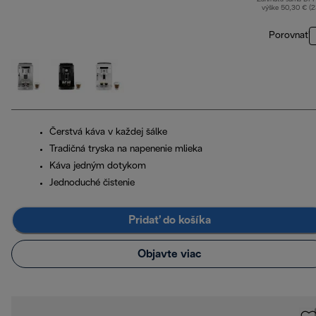
výške 50,30 € (
Porovnať
Čerstvá káva v každej šálke
Tradičná tryska na napenenie mlieka
Káva jedným dotykom
Jednoduché čistenie
Pridať do košíka
Objavte viac