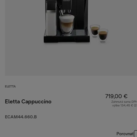
ELETTA
719,00 €
Eletta Cappuccino
Zahrnutá suma DP
výške 134,45 € (
ECAM44.660.B
Porovnať