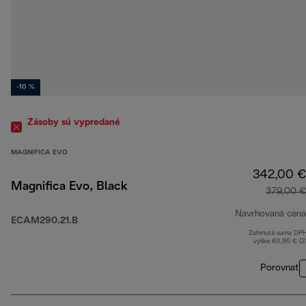
-10 %
Zásoby sú vypredané
MAGNIFICA EVO
342,00 €
Magnifica Evo, Black
379,00 €
Navrhovaná cena
ECAM290.21.B
Zahrnutá suma DP
výške 63,95 € (
Porovnať