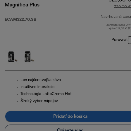
629,00 €
Magnifica Plus
729,00 €
Navrhovaná cena
ECAM322.70.SB
Zahrnutá suma DP
výške 117,62 € (
Porovnať
Len najčerstvejšia káva
Intuitívne interakcie
Technológia LatteCrema Hot
Široký výber nápojov
Pridať do košíka
Objavte viac