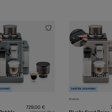
ADARMO
DARČEK ZADARMO
RIVELIA
729,00 €
Zahrnutá suma DPH vo