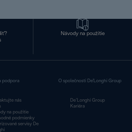
diť?
Návody na použitie
s
a podpora
O společnosti De'Longhi Group
aktujte nás
De’Longhi Group
s
Kariéra
dy na použitie
odné podmienky
rizované servisy De
ghi