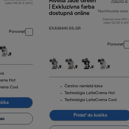
Rivelia Jade Green
729,00 €
výške 136,32 € (23%)
| Exkluzívna farba
Navrhovaná cena
dostupná online
Zahrnutá suma DPH 
výške 122,85 € (23
EXAM441.55.GR
Porovnať
Porovnať
áva
crema Hot
Čerstvo namletá káva
Crema Cool
Technológia LatteCrema Hot
Technológia LatteCrema Cool
ošíka
Pridať do košíka
iac