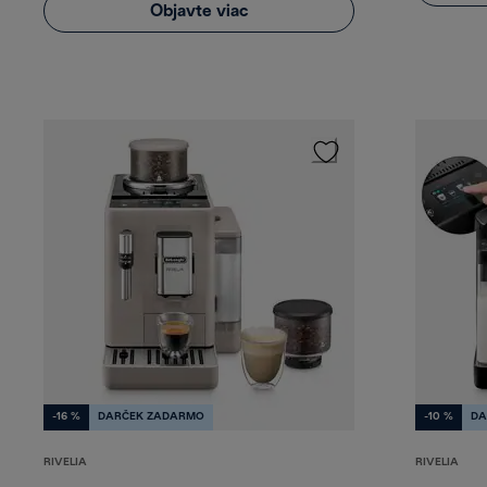
Objavte viac
-16 %
DARČEK ZADARMO
-10 %
DA
RIVELIA
RIVELIA