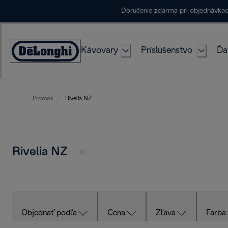
Skip
Doručenie zdarma pri objednávka
to
Content
Kávovary
Príslušenstvo
Ďa
Accessibility
Statement
Promos
Rivelia NZ
Rivelia NZ
Objednať podľa
Cena
Zľava
Farba