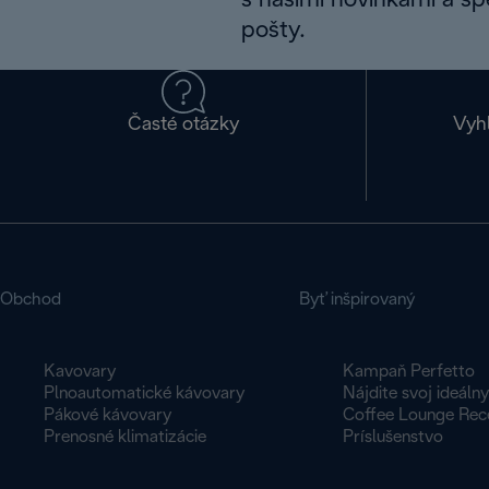
s našimi novinkami a š
pošty.
Časté otázky
Vyh
Obchod
Byť inšpirovaný
Kavovary
Kampaň Perfetto
Plnoautomatické kávovary
Nájdite svoj ideáln
Pákové kávovary
Coffee Lounge Rec
Prenosné klimatizácie
Príslušenstvo