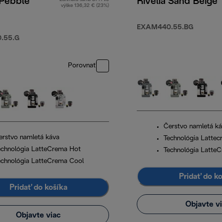
 Pebble
Rivelia Sand Beige
výške 136,32 € (23%)
EXAM440.55.BG
,00 €
.55.G
Porovnať
Čerstvo namletá k
erstvo namletá káva
Technológia Latte
echnológia LatteCrema Hot
Technológia Latte
echnológia LatteCrema Cool
Pridať do k
Pridať do košíka
Objavte v
Objavte viac