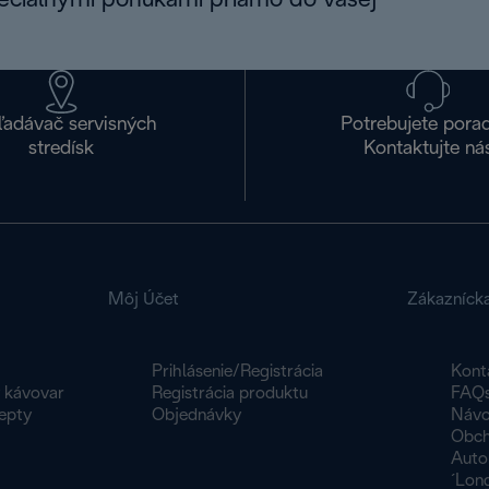
peciálnymi ponukami priamo do vašej
ľadávač servisných
Potrebujete pora
stredísk
Kontaktujte ná
Môj Účet
Zákazníck
Prihlásenie/Registrácia
Kont
y kávovar
Registrácia produktu
FAQ
epty
Objednávky
Návo
Obch
Auto
´Lon