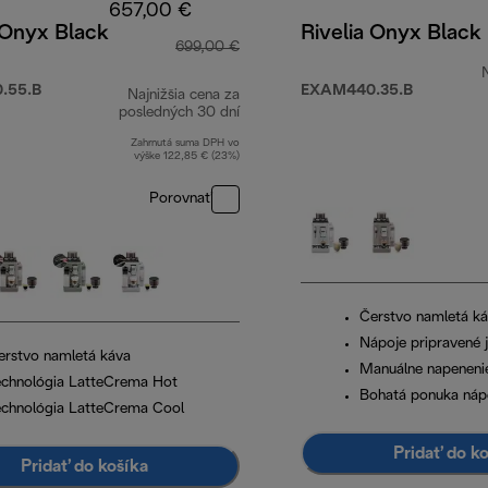
657,00 €
 Onyx Black
Rivelia Onyx Black
699,00 €
.55.B
EXAM440.35.B
Najnižšia cena za
00 €
posledných 30 dní
Zahrnutá suma DPH vo
výške 122,85 € (23%)
Porovnať
Čerstvo namletá k
Nápoje pripravené
erstvo namletá káva
Manuálne napeneni
echnológia LatteCrema Hot
Bohatá ponuka náp
echnológia LatteCrema Cool
Pridať do k
Pridať do košíka