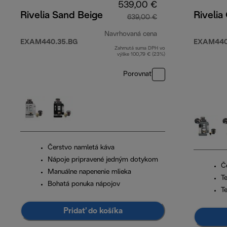
539,00 €
Rivelia Sand Beige
Rivelia
639,00 €
Navrhovaná cena
EXAM440.35.BG
EXAM440
Zahrnutá suma DPH vo
pôvodná cena 639,
výške 100,79 € (23%)
Porovnať
Čerstvo namletá káva
Nápoje pripravené jedným dotykom
Č
Manuálne napenenie mlieka
T
Bohatá ponuka nápojov
T
Pridať do košíka