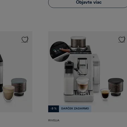
Objavte viac
-3 %
DARČEK ZADARMO
RIVELIA