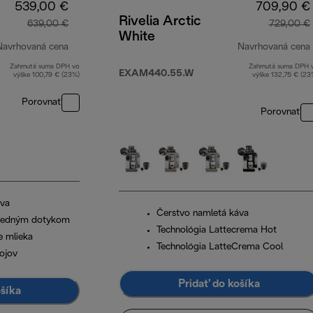
539,00 €
709,90 €
Rivelia Arctic
639,00 €
729,00 €
White
Navrhovaná cena
Navrhovaná cena
Zahrnutá suma DPH vo
Zahrnutá suma DPH 
pôvodná cena 639,00 €
EXAM440.55.W
výške 100,79 € (23%)
výške 132,75 € (23
Porovnať
Porovnať
áva
Čerstvo namletá káva
 jedným dotykom
Technológia Lattecrema Hot
e mlieka
Technológia LatteCrema Cool
ojov
Pridať do košíka
ošíka