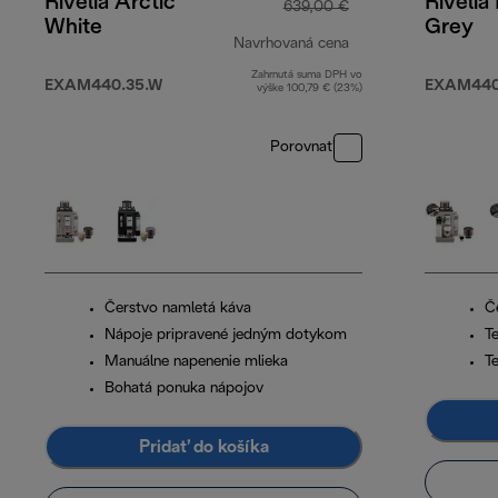
Rivelia Arctic
Rivelia
639,00 €
White
Grey
Navrhovaná cena
Zahrnutá suma DPH vo
pôvodná cena 639
EXAM440.35.W
EXAM440
výške 100,79 € (23%)
Porovnať
Čerstvo namletá káva
Č
Nápoje pripravené jedným dotykom
T
Manuálne napenenie mlieka
T
Bohatá ponuka nápojov
Pridať do košíka