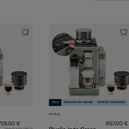
-10 %
EXKLUZÍVNE ONLINE
DARČEK ZADARMO
RIVELIA
729,00 €
657,00 €
Zahrnutá suma DPH vo