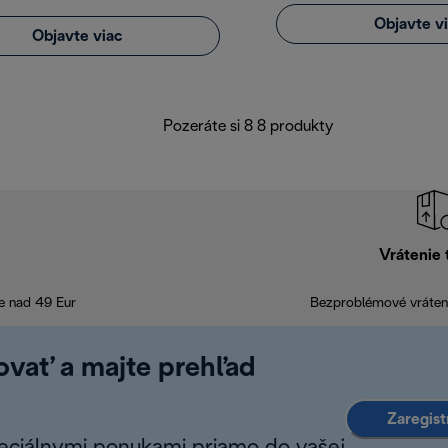
Objavte v
Objavte viac
Pozeráte si 8 8 produkty
Vrátenie 
e nad 49 Eur
Bezproblémové vráteni
rovať a majte prehľad
Zaregist