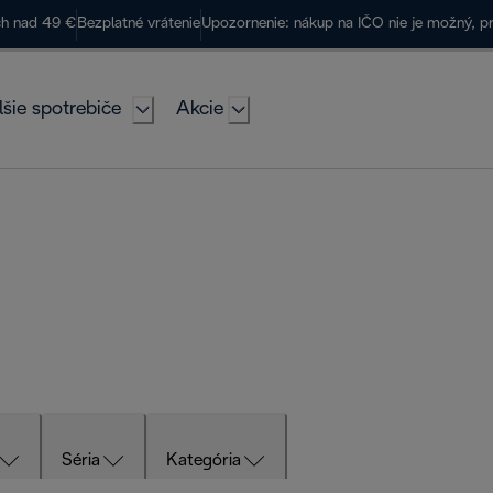
ch nad 49 €
Bezplatné vrátenie
Upozornenie: nákup na IČO nie je možný, p
lšie spotrebiče
Akcie
Séria
Kategória