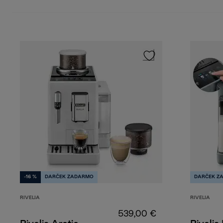
-16 %
DARČEK ZADARMO
DARČEK Z
RIVELIA
RIVELIA
539,00 €