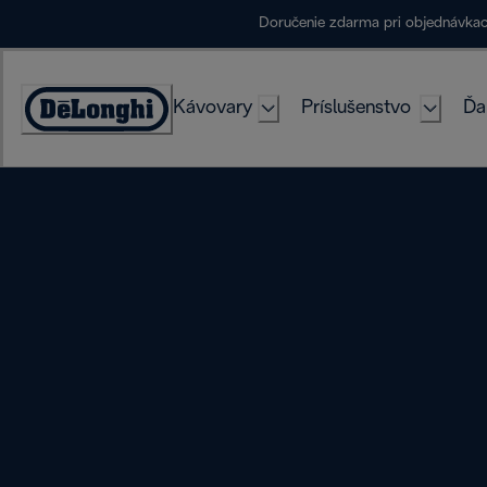
Skip
Doručenie zdarma pri objednávka
to
Content
Kávovary
Príslušenstvo
Ďa
Accessibility
Statement