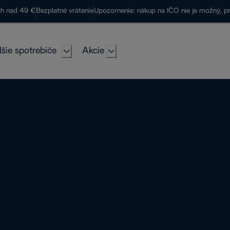
ch nad 49 €
Bezplatné vrátenie
Upozornenie: nákup na IČO nie je možný, p
lšie spotrebiče
Akcie