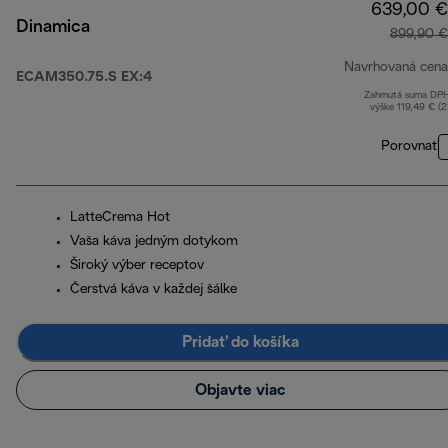
639,00 €
Dinamica
899,90 €
Navrhovaná cena
ECAM350.75.S EX:4
Zahrnutá suma DP
výške 119,49 € (
Porovnať
LatteCrema Hot
Vaša káva jedným dotykom
Široký výber receptov
Čerstvá káva v každej šálke
Pridať do košíka
Objavte viac