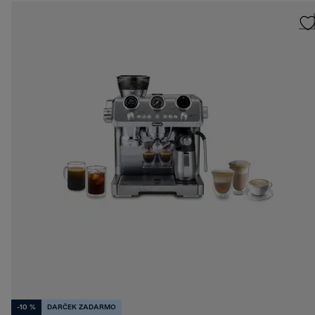
-10 %
DARČEK ZADARMO