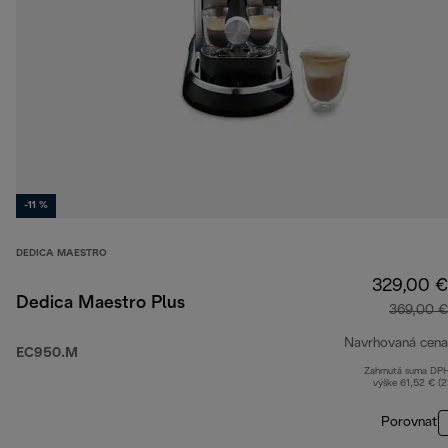
-11 %
DEDICA MAESTRO
329,00 €
Dedica Maestro Plus
369,00 €
Navrhovaná cena
EC950.M
Zahrnutá suma DP
výške 61,52 € (
Porovnať