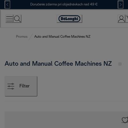
Skip
Doručenie zdarma pri objednávkach nad 49 €
to
Content
Accessibility
Statement
Promos
Auto and Manual Coffee Machines NZ
Auto and Manual Coffee Machines NZ
Filter