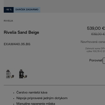
-16 %
DARČEK ZADARMO
RIVELIA
539,00 €
Rivelia Sand Beige
639,00 €
Navrhovaná cena
EXAM440.35.BG
Zahrnutá suma DP
výške 100,79 € (
Porovnať
Čerstvo namletá káva
Nápoje pripravené jedným dotykom
Manuálne napenenie mlieka