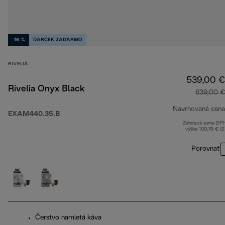
-16 %
DARČEK ZADARMO
RIVELIA
539,00 €
Rivelia Onyx Black
639,00 €
Navrhovaná cena
EXAM440.35.B
Zahrnutá suma DP
výške 100,79 € (
Porovnať
Čerstvo namletá káva