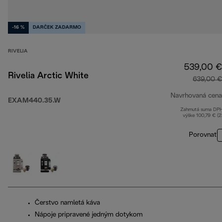
-16 %
DARČEK ZADARMO
RIVELIA
539,00 €
Rivelia Arctic White
639,00 €
Navrhovaná cena
EXAM440.35.W
Zahrnutá suma DP
výške 100,79 € (
Porovnať
Čerstvo namletá káva
Nápoje pripravené jedným dotykom