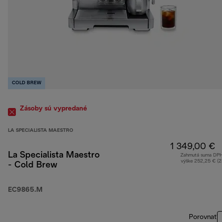
COLD BREW
Zásoby sú vypredané
LA SPECIALISTA MAESTRO
1 349,00 €
La Specialista Maestro
Zahrnutá suma DP
výške 252,25 € (
- Cold Brew
EC9865.M
Porovnať