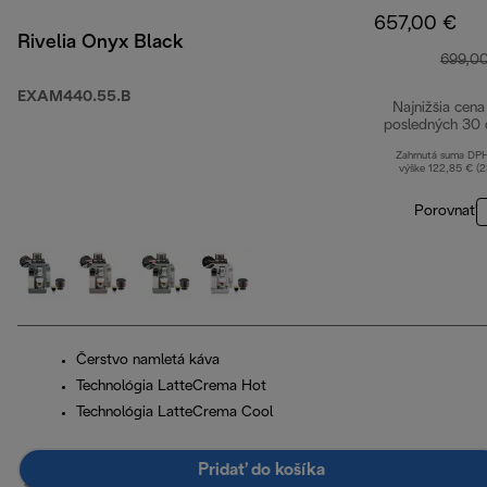
657,00 €
Rivelia Onyx Black
699,0
EXAM440.55.B
Najnižšia cena
posledných 30 
Zahrnutá suma DP
výške 122,85 € (
Porovnať
Čerstvo namletá káva
Technológia LatteCrema Hot
Technológia LatteCrema Cool
Pridať do košíka