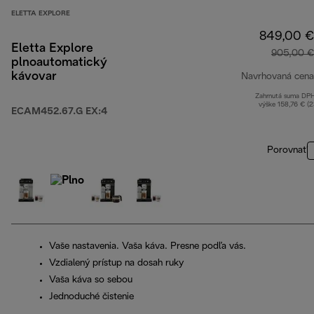
ELETTA EXPLORE
849,00 €
Eletta Explore
905,00 €
plnoautomatický
kávovar
Navrhovaná cena
Zahrnutá suma DP
výške 158,76 € (
ECAM452.67.G EX:4
Porovnať
Vaše nastavenia. Vaša káva. Presne podľa vás.
Vzdialený prístup na dosah ruky
Vaša káva so sebou
Jednoduché čistenie