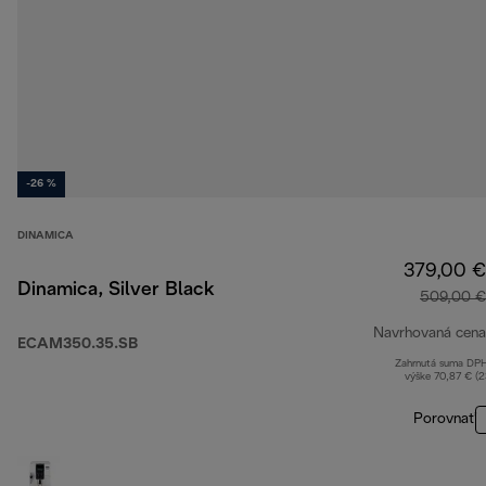
-26 %
DINAMICA
379,00 €
Dinamica, Silver Black
509,00 €
Navrhovaná cena
ECAM350.35.SB
Zahrnutá suma DP
výške 70,87 € (
Porovnať