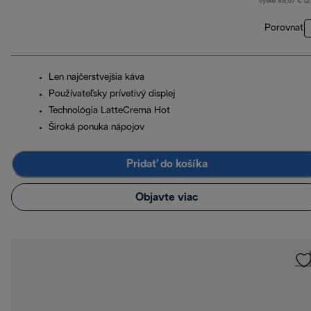
výške 89,57 € (
Porovnať
Len najčerstvejšia káva
Používateľsky prívetivý displej
Technológia LatteCrema Hot
Široká ponuka nápojov
Pridať do košíka
Objavte viac