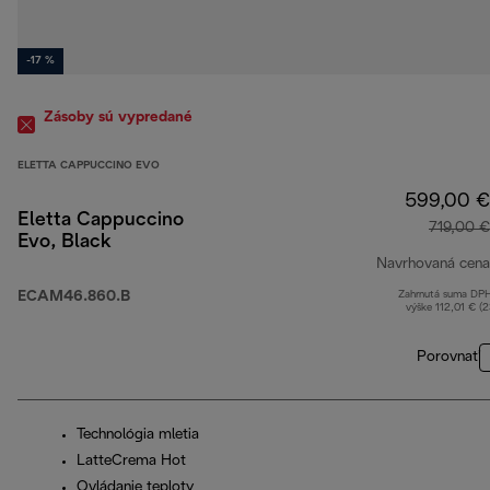
-17 %
Zásoby sú vypredané
ELETTA CAPPUCCINO EVO
599,00 €
Eletta Cappuccino
719,00 €
Evo, Black
Navrhovaná cena
ECAM46.860.B
Zahrnutá suma DP
výške 112,01 € (
Porovnať
Technológia mletia
LatteCrema Hot
Ovládanie teploty