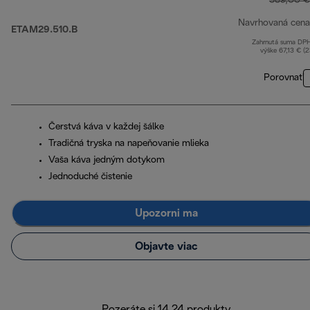
389,00 €
Navrhovaná cena
ETAM29.510.B
Zahrnutá suma DP
výške 67,13 € (
Porovnať
Čerstvá káva v každej šálke
Tradičná tryska na napeňovanie mlieka
Vaša káva jedným dotykom
Jednoduché čistenie
Upozorni ma
Objavte viac
Pozeráte si 14 24 produkty