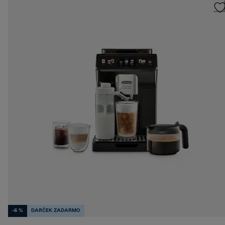
-6 %
DARČEK ZADARMO