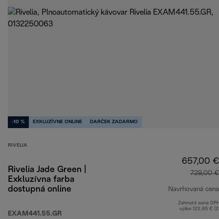
-10 %
EXKLUZÍVNE ONLINE
DARČEK ZADARMO
RIVELIA
657,00 €
Rivelia Jade Green |
729,00 €
Exkluzívna farba
dostupná online
Navrhovaná cena
Zahrnutá suma DP
výške 122,85 € (
EXAM441.55.GR