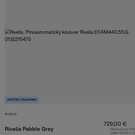
DARČEK ZADARMO
RIVELIA
729,00 €
Rivelia Pebble Grey
Zahrnutá suma DP
výške 136,32 € (