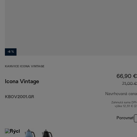
-6 %
KANVICE ICONA VINTAGE
66,90 €
Icona Vintage
71,00 €
Navrhovaná cena
KBOV2001.GR
Zahrnutá suma DP
výške 12,51 € (
Porovnať