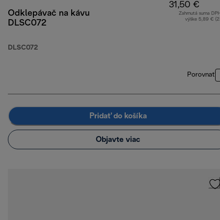
31,50 €
Odklepávač na kávu
Zahrnutá suma DP
výške 5,89 € (
DLSC072
DLSC072
Porovnať
Pridať do košíka
Objavte viac