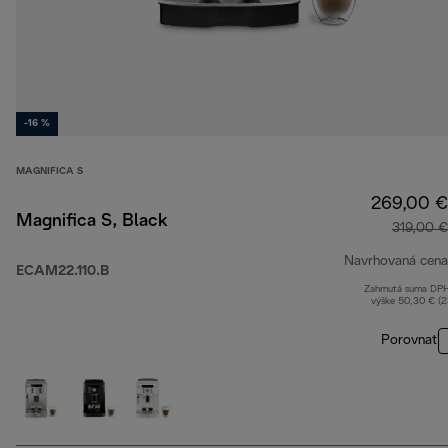
-16 %
MAGNIFICA S
269,00 €
Magnifica S, Black
319,00 €
Navrhovaná cena
ECAM22.110.B
Zahrnutá suma DP
výške 50,30 € (
Porovnať