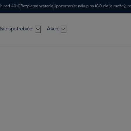
ch nad 49 €
Bezplatné vrátenie
Upozornenie: nákup na IČO nie je možný, p
lšie spotrebiče
Akcie