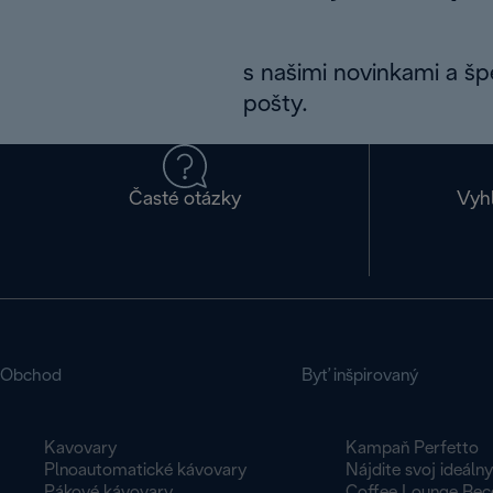
s našimi novinkami a š
pošty.
Časté otázky
Vyh
Obchod
Byť inšpirovaný
Kavovary
Kampaň Perfetto
Plnoautomatické kávovary
Nájdite svoj ideáln
Pákové kávovary
Coffee Lounge Rec