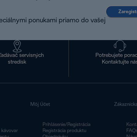
Zaregist
peciálnymi ponukami priamo do vašej
ľadávač servisných
Potrebujete pora
stredísk
Kontaktujte ná
Môj Účet
Zákazníck
Prihlásenie/Registrácia
Kont
y kávovar
Registrácia produktu
FAQ
epty
Objednávky
Návo