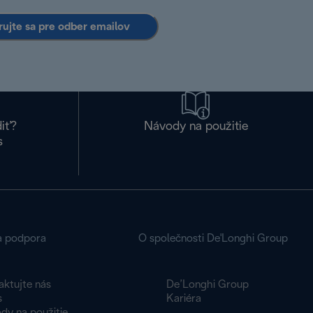
rujte sa pre odber emailov
diť?
Návody na použitie
s
a podpora
O společnosti De'Longhi Group
aktujte nás
De’Longhi Group
s
Kariéra
dy na použitie