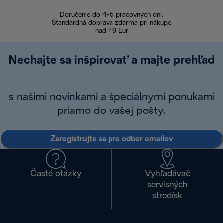
Doručenie do 4-5 pracovných dní.
Bezproblémové
Štandardná doprava zdarma pri nákupe
nad 49 Eur
Nechajte sa inšpirovať a majte prehľad
s našimi novinkami a špeciálnymi ponukami
priamo do vašej pošty.
Zaregistrujte sa pre odber emailov
Časté otázky
Vyhľadávač
servisných
stredísk