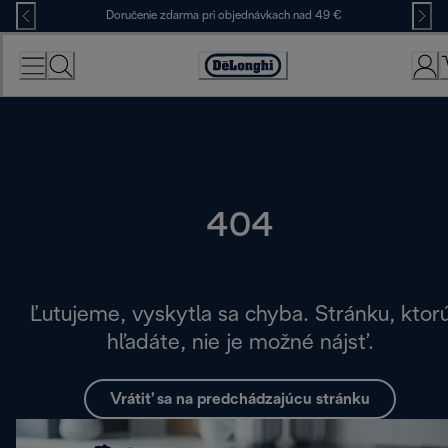
Skip
Doručenie zdarma pri objednávkach nad 49 €
to
Content
Accessibility
Statement
404
Ľutujeme, vyskytla sa chyba. Stránku, ktor
hľadáte, nie je možné nájsť.
Vrátiť sa na predchádzajúcu stránku