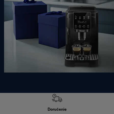
Doručenie
Vr