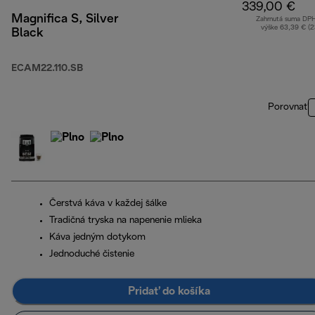
339,00 €
Magnifica S, Silver
Zahrnutá suma DP
výške 63,39 € (
Black
ECAM22.110.SB
Porovnať
Čerstvá káva v každej šálke
Tradičná tryska na napenenie mlieka
Káva jedným dotykom
Jednoduché čistenie
Pridať do košíka