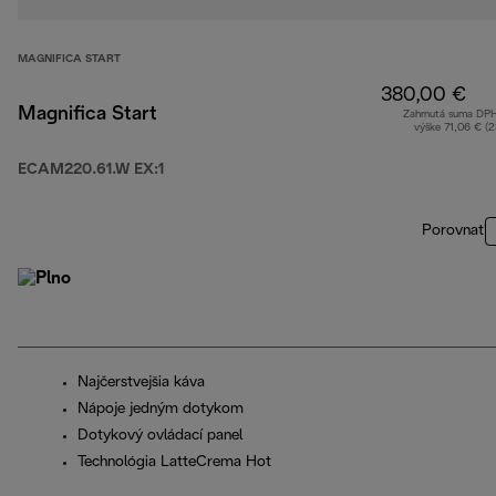
MAGNIFICA START
380,00 €
Magnifica Start
Zahrnutá suma DP
výške 71,06 € (
ECAM220.61.W EX:1
Porovnať
Najčerstvejšia káva
Nápoje jedným dotykom
Dotykový ovládací panel
Technológia LatteCrema Hot