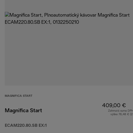
MAGNIFICA START
409,00 €
Magnifica Start
Zahrnutá suma DP
výške 76,48 € (
ECAM220.80.SB EX:1