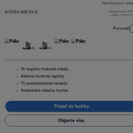
Navrhovaná cena
EC9155.MB EX:2
Zahrnutá suma DP
výške 71,04 € (
Porovnať
15 stupňov hrubosti mletia
Aktívna kontrola teploty
Tri prednastavené recepty
Autentická mliečna tvorba
Pridať do košíka
Objavte viac