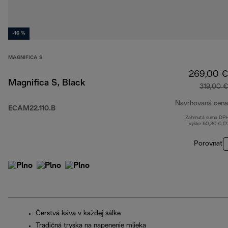
-16 %
MAGNIFICA S
269,00 €
Magnifica S, Black
319,00 €
Navrhovaná cena
ECAM22.110.B
Zahrnutá suma DP
výške 50,30 € (
Porovnať
Čerstvá káva v každej šálke
Tradičná tryska na napenenie mlieka