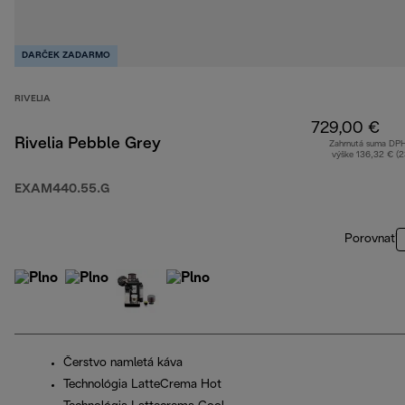
DARČEK ZADARMO
RIVELIA
729,00 €
Rivelia Pebble Grey
Zahrnutá suma DP
výške 136,32 € (
EXAM440.55.G
Porovnať
Čerstvo namletá káva
Technológia LatteCrema Hot