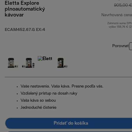
Eletta Explore
905,00 €
plnoautomatický
kávovar
Navrhovaná cena
Zahrnutá suma DP
výške 158,76 € (
ECAM452.67.G EX:4
Porovnať
Vaše nastavenia. Vaša káva. Presne podľa vás.
Vzdialený prístup na dosah ruky
Vaša káva so sebou
Jednoduché čistenie
Pridať do košíka