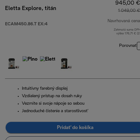
945,00 €
Eletta Explore, titán
1 049,00 €
Navrhovaná cena
ECAM450.86.T EX:4
Zahrnutá suma DP
výške 176,71 € (
Porovnať
Intuitívny farebný displej
Vzdialený prístup na dosah ruky
Vezmite si svoje nápoje so sebou
Jednoduché čistenie a starostlivosť
Pridať do košíka