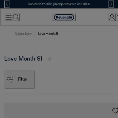
Skip
Doručenie zdarma pri objednávkach nad 49 €
to
Content
Accessibility
Statement
Mesiac lásky
Love Month SI
Love Month SI
Filter