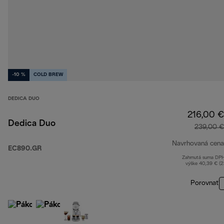
-10 %
COLD BREW
DEDICA DUO
216,00 €
Dedica Duo
239,00 €
Navrhovaná cena
EC890.GR
Zahrnutá suma DP
výške 40,39 € (
Porovnať