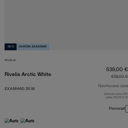
-16 %
DARČEK ZADARMO
RIVELIA
539,00 €
Rivelia Arctic White
639,00 €
Navrhovaná cena
EXAM440.35.W
Zahrnutá suma DP
výške 100,79 € (
Porovnať