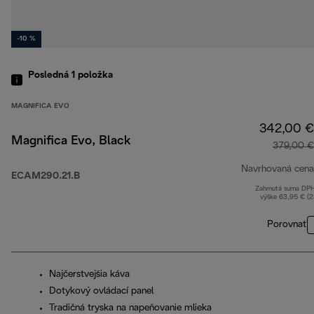
-10 %
Posledná 1
položka
MAGNIFICA EVO
342,00 €
Magnifica Evo, Black
379,00 €
Navrhovaná cena
ECAM290.21.B
Zahrnutá suma DP
výške 63,95 € (
Porovnať
Najčerstvejšia káva
Dotykový ovládací panel
Tradičná tryska na napeňovanie mlieka