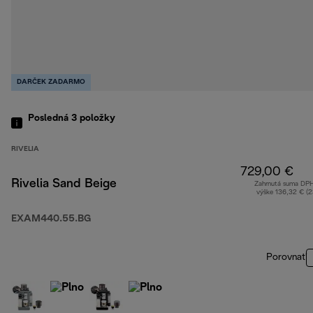
DARČEK ZADARMO
Posledná 3
položky
RIVELIA
729,00 €
Rivelia Sand Beige
Zahrnutá suma DP
výške 136,32 € (
EXAM440.55.BG
Porovnať