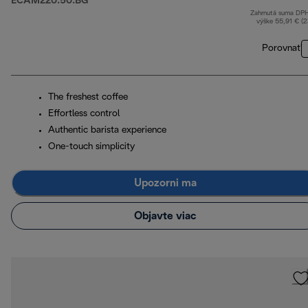
ECAM220.50.BG
Zahrnutá suma DP
výške 55,91 € (
Porovnať
The freshest coffee
Effortless control
Authentic barista experience
One-touch simplicity
Upozorni ma
Objavte viac