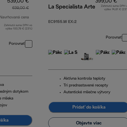
539,00 €
399,00 €
La Specialista Arte
Zahrnutá suma DPH 
639,00 €
výške 74,61 € (23
Navrhovaná cena
EC9155.W EX:2
Zahrnutá suma DPH vo
pôvodná cena 639,00 €
výške 100,79 € (23%)
Porovnať
Porovnať
Aktívna kontrola teploty
áva
Tri prednastavené recepty
 jedným dotykom
Autentické mliečne výtvory
e mlieka
ojov
Pridať do košíka
ošíka
Objavte viac