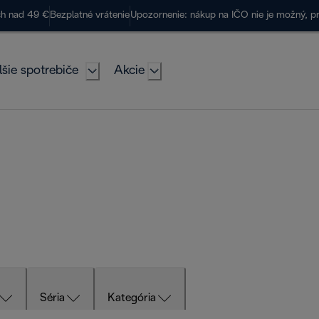
ch nad 49 €
Bezplatné vrátenie
Upozornenie: nákup na IČO nie je možný, p
lšie spotrebiče
Akcie
Séria
Kategória