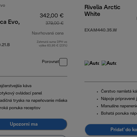
EVO
Rivelia Arctic
White
342,00 €
ca Evo,
379,00 €
EXAM440.35.W
Navrhovaná cena
Zahrnutá suma DPH vo
9,00 €
pôvodná cena 379,00 €
21.B
výške 63,95 € (23%)
Porovnať
ajčerstvejšia káva
Čerstvo namletá k
otykový ovládací panel
Nápoje pripravené
radičná tryska na napeňovanie mlieka
Manuálne napeneni
iroká ponuka receptov
Bohatá ponuka náp
Upozorni ma
Pridať do k