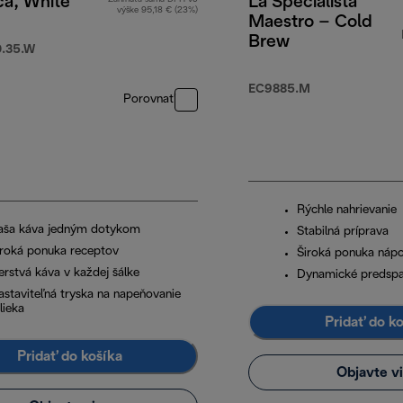
ca, White
La Specialista
výške 95,18 € (23%)
Maestro – Cold
Brew
.35.W
00 €
EC9885.M
Porovnať
Rýchle nahrievanie
aša káva jedným dotykom
Stabilná príprava
iroká ponuka receptov
Široká ponuka náp
erstvá káva v každej šálke
Dynamické predspa
astaviteľná tryska na napeňovanie
lieka
Pridať do k
Pridať do košíka
Objavte v