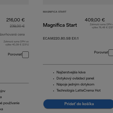
MAGNIFICA START
216,00 €
409,00 €
Magnifica Start
Zahrnutá suma DPH 
239,00 €
výške 76,48 € (23
Navrhovaná cena
ECAM220.80.SB EX:1
Zahrnutá suma DPH vo
pôvodná cena 239,00 €
výške 40,39 € (23%)
Porovnať
Porovnať
Najčerstvejšia káva
Dotykový ovládací panel
Nápoje jedným dotykom
Technológia LatteCrema Hot
ojov
na
hé používanie
Pridať do košíka
ka