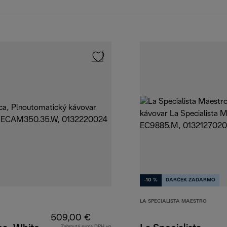
-10 %
DARČEK ZADARMO
LA SPECIALISTA MAESTRO
509,00 €
Zahrnutá suma DPH vo