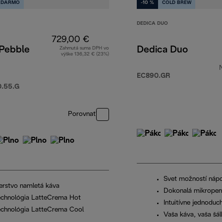
ADARMO
-10 %
COLD BREW
DEDICA DUO
729,00 €
 Pebble
Dedica Duo
Zahrnutá suma DPH vo
výške 136,32 € (23%)
EC890.GR
.55.G
Porovnať
Svet možností náp
erstvo namletá káva
Dokonalá mikrope
echnológia LatteCrema Hot
Intuitívne jednoduc
echnológia LatteCrema Cool
Vaša káva, vaša šál