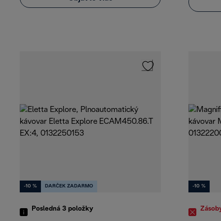
-10 %
DARČEK ZADARMO
-10 %
Posledná 3
položky
Zásob