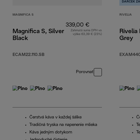
DARČEK Z
MAGNIFICA S
RIVELIA
339,00 €
Magnifica S, Silver
Rivelia
Zahrnutá suma DPH vo
výške 63,39 € (23%)
Black
Grey
ECAM22.110.SB
EXAM440
Porovnať
Čerstvá káva v každej šálke
Č
Tradičná tryska na napenenie mlieka
T
Káva jedným dotykom
T
Jednoduché čistenie