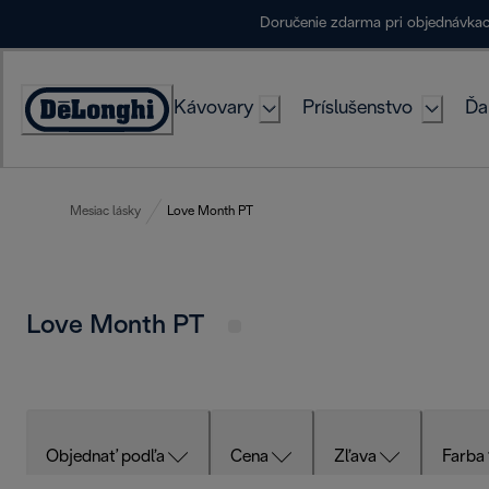
Skip
Doručenie zdarma pri objednávka
to
Content
Kávovary
Príslušenstvo
Ďa
Accessibility
Statement
Mesiac lásky
Love Month PT
Love Month PT
Objednať podľa
Cena
Zľava
Farba