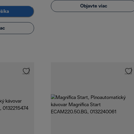
Objavte viac
ošíka
iac