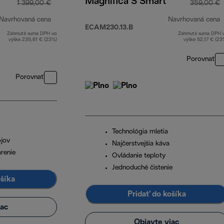
Magnifica S Smart
1 399,00 €
359,00 €
Navrhovaná cena
Navrhovaná cena
ECAM230.13.B
Zahrnutá suma DPH vo
Zahrnutá suma DPH 
pôvodná cena 1 399,00 €
p
výške 235,61 € (23%)
výške 52,17 € (23
Porovnať
Porovnať
Technológia mletia
ojov
Najčerstvejšia káva
renie
Ovládanie teploty
Jednoduché čistenie
ošíka
Pridať do košíka
iac
Objavte viac