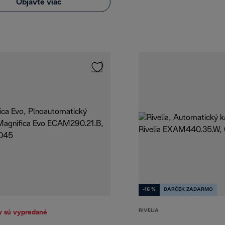
Objavte viac
-16 %
DARČEK ZADARMO
RIVELIA
y sú vypredané