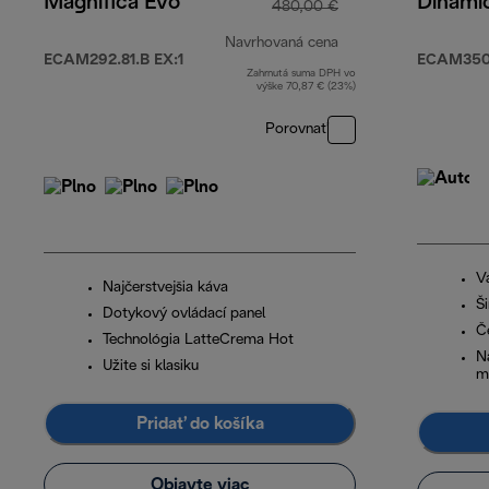
Magnifica Evo
Dinami
480,00 €
Navrhovaná cena
ECAM292.81.B EX:1
ECAM350
Zahrnutá suma DPH vo
pôvodná cena 480,
výške 70,87 € (23%)
Porovnať
V
Najčerstvejšia káva
Š
Dotykový ovládací panel
Č
Technológia LatteCrema Hot
N
Užite si klasiku
m
Pridať do košíka
Objavte viac