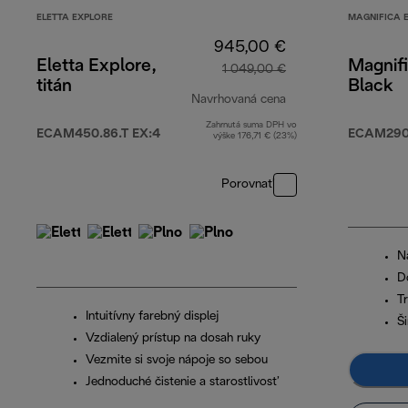
ELETTA EXPLORE
MAGNIFICA 
945,00 €
Eletta Explore,
Magnifi
1 049,00 €
titán
Black
Navrhovaná cena
Zahrnutá suma DPH vo
pôvodná cena 1 04
ECAM450.86.T EX:4
ECAM290.
výške 176,71 € (23%)
Porovnať
N
D
T
Intuitívny farebný displej
Š
Vzdialený prístup na dosah ruky
Vezmite si svoje nápoje so sebou
Jednoduché čistenie a starostlivosť