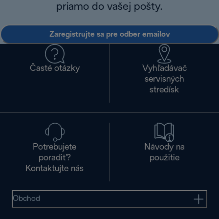
priamo do vašej pošty.
Zaregistrujte sa pre odber emailov
Časté otázky
Vyhľadávač
servisných
stredísk
Potrebujete
Návody na
poradiť?
použitie
Kontaktujte nás
Obchod